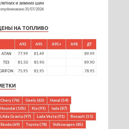
летних и зимних шин
опубликовано 31/07/2026
ЦЕНЫ НА ТОПЛИВО
A92
A95
A95+
A98
ДТ
ATAN
77.99
81.49
89.99
TES
81.50
85.90
89.90
GRIFON
75.95
81.95
78.95
МЕТКИ
Chery
(76)
Geely
(63)
Haval
(54)
Hyundai
(105)
Kia
(91)
lada
(87)
LAda Granta
(97)
Lada Vesta
(91)
Renault
(51)
Skoda
(69)
Toyota
(78)
Volkswagen
(85)