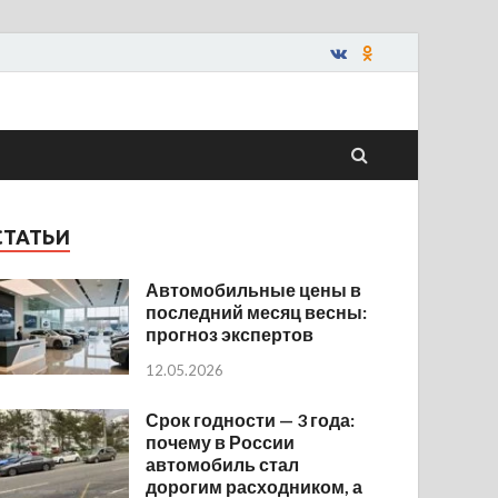
СТАТЬИ
Автомобильные цены в
последний месяц весны:
прогноз экспертов
12.05.2026
Срок годности — 3 года:
почему в России
автомобиль стал
дорогим расходником, а