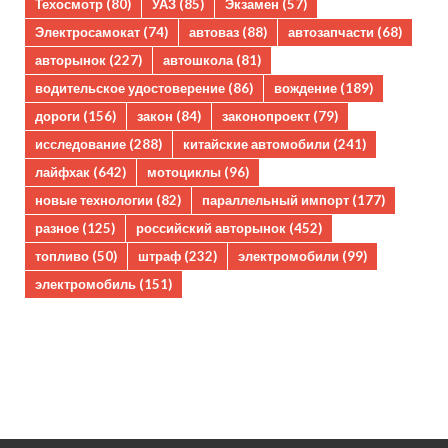
Техосмотр
(80)
УАЗ
(85)
Экзамен
(57)
Электросамокат
(74)
автоваз
(88)
автозапчасти
(68)
авторынок
(227)
автошкола
(81)
водительское удостоверение
(86)
вождение
(189)
дороги
(156)
закон
(84)
законопроект
(79)
исследование
(288)
китайские автомобили
(241)
лайфхак
(642)
мотоциклы
(96)
новые технологии
(82)
параллельный импорт
(177)
разное
(125)
российский авторынок
(452)
топливо
(50)
штраф
(232)
электромобили
(99)
электромобиль
(151)