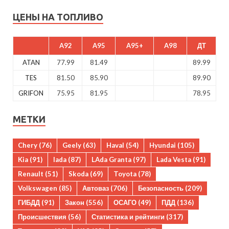
ЦЕНЫ НА ТОПЛИВО
A92
A95
A95+
A98
ДТ
ATAN
77.99
81.49
89.99
TES
81.50
85.90
89.90
GRIFON
75.95
81.95
78.95
МЕТКИ
Chery
(76)
Geely
(63)
Haval
(54)
Hyundai
(105)
Kia
(91)
lada
(87)
LAda Granta
(97)
Lada Vesta
(91)
Renault
(51)
Skoda
(69)
Toyota
(78)
Volkswagen
(85)
Автоваз
(706)
Безопасность
(209)
ГИБДД
(91)
Закон
(556)
ОСАГО
(49)
ПДД
(136)
Происшествия
(56)
Статистика и рейтинги
(317)