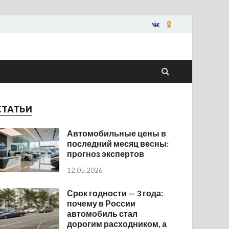
СТАТЬИ
Автомобильные цены в
последний месяц весны:
прогноз экспертов
12.05.2026
Срок годности — 3 года:
почему в России
автомобиль стал
дорогим расходником, а