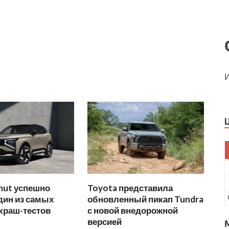
И
mut успешно
Toyota представила
дин из самых
обновленный пикап Tundra
краш-тестов
с новой внедорожной
версией