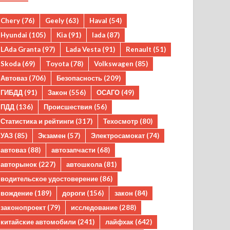
Chery
(76)
Geely
(63)
Haval
(54)
Hyundai
(105)
Kia
(91)
lada
(87)
LAda Granta
(97)
Lada Vesta
(91)
Renault
(51)
Skoda
(69)
Toyota
(78)
Volkswagen
(85)
Автоваз
(706)
Безопасность
(209)
ГИБДД
(91)
Закон
(556)
ОСАГО
(49)
ПДД
(136)
Происшествия
(56)
Статистика и рейтинги
(317)
Техосмотр
(80)
УАЗ
(85)
Экзамен
(57)
Электросамокат
(74)
автоваз
(88)
автозапчасти
(68)
авторынок
(227)
автошкола
(81)
водительское удостоверение
(86)
вождение
(189)
дороги
(156)
закон
(84)
законопроект
(79)
исследование
(288)
китайские автомобили
(241)
лайфхак
(642)