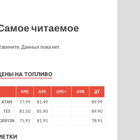
Самое читаемое
звините. Данных пока нет.
ЦЕНЫ НА ТОПЛИВО
A92
A95
A95+
A98
ДТ
ATAN
77.99
81.49
89.99
TES
81.50
85.90
89.90
GRIFON
75.95
81.95
78.95
МЕТКИ