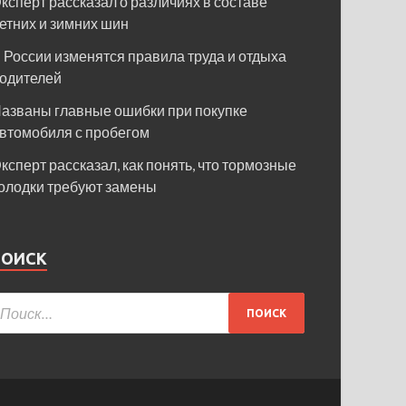
ксперт рассказал о различиях в составе
етних и зимних шин
 России изменятся правила труда и отдыха
одителей
азваны главные ошибки при покупке
втомобиля с пробегом
ксперт рассказал, как понять, что тормозные
олодки требуют замены
ПОИСК