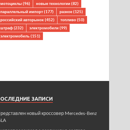
мотоциклы
(96)
новые технологии
(82)
параллельный импорт
(177)
разное
(125)
российский авторынок
(452)
топливо
(50)
штраф
(232)
электромобили
(99)
электромобиль
(151)
ПОСЛЕДНИЕ ЗАПИСИ
редставлен новый кроссовер Mercedes-Benz
GLA