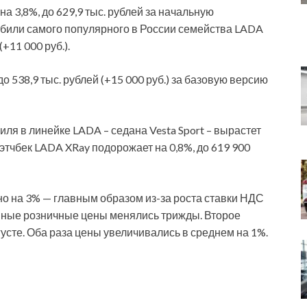
а 3,8%, до 629,9 тыс. рублей за начальную
обили самого популярного в России семейства LADA
(+11 000 руб.).
 538,9 тыс. рублей (+15 000 руб.) за базовую версию
ля в линейке LADA – седана Vesta Sport – вырастет
а хэтчбек LADA XRay подорожает на 0,8%, до 619 900
 на 3% — главным образом из-за роста ставки НДС
анные розничные цены менялись трижды. Второе
усте. Оба раза цены увеличивались в среднем на 1%.