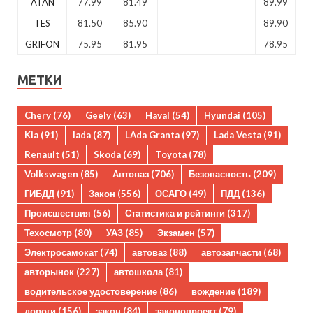
ATAN
77.99
81.49
89.99
TES
81.50
85.90
89.90
GRIFON
75.95
81.95
78.95
МЕТКИ
Chery
(76)
Geely
(63)
Haval
(54)
Hyundai
(105)
Kia
(91)
lada
(87)
LAda Granta
(97)
Lada Vesta
(91)
Renault
(51)
Skoda
(69)
Toyota
(78)
Volkswagen
(85)
Автоваз
(706)
Безопасность
(209)
ГИБДД
(91)
Закон
(556)
ОСАГО
(49)
ПДД
(136)
Происшествия
(56)
Статистика и рейтинги
(317)
Техосмотр
(80)
УАЗ
(85)
Экзамен
(57)
Электросамокат
(74)
автоваз
(88)
автозапчасти
(68)
авторынок
(227)
автошкола
(81)
водительское удостоверение
(86)
вождение
(189)
дороги
(156)
закон
(84)
законопроект
(79)