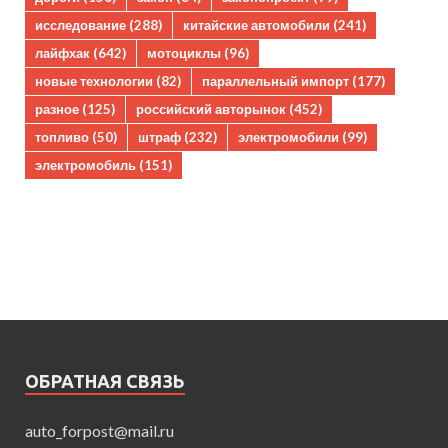
исследование
(288)
китайские автомобили
(241)
лайфхак
(642)
мотоциклы
(96)
новые технологии
(82)
параллельный импорт
(177)
разное
(125)
российский авторынок
(452)
топливо
(50)
штраф
(232)
электромобили
(99)
электромобиль
(151)
ОБРАТНАЯ СВЯЗЬ
auto_forpost@mail.ru