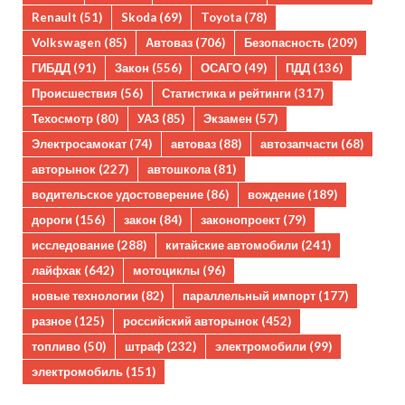
Renault
(51)
Skoda
(69)
Toyota
(78)
Volkswagen
(85)
Автоваз
(706)
Безопасность
(209)
ГИБДД
(91)
Закон
(556)
ОСАГО
(49)
ПДД
(136)
Происшествия
(56)
Статистика и рейтинги
(317)
Техосмотр
(80)
УАЗ
(85)
Экзамен
(57)
Электросамокат
(74)
автоваз
(88)
автозапчасти
(68)
авторынок
(227)
автошкола
(81)
водительское удостоверение
(86)
вождение
(189)
дороги
(156)
закон
(84)
законопроект
(79)
исследование
(288)
китайские автомобили
(241)
лайфхак
(642)
мотоциклы
(96)
новые технологии
(82)
параллельный импорт
(177)
разное
(125)
российский авторынок
(452)
топливо
(50)
штраф
(232)
электромобили
(99)
электромобиль
(151)