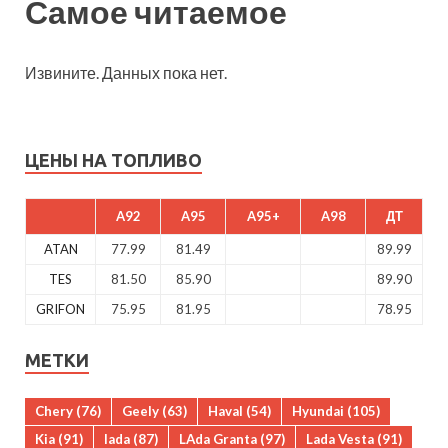
Самое читаемое
Извините. Данных пока нет.
ЦЕНЫ НА ТОПЛИВО
A92
A95
A95+
A98
ДТ
ATAN
77.99
81.49
89.99
TES
81.50
85.90
89.90
GRIFON
75.95
81.95
78.95
МЕТКИ
Chery
(76)
Geely
(63)
Haval
(54)
Hyundai
(105)
Kia
(91)
lada
(87)
LAda Granta
(97)
Lada Vesta
(91)