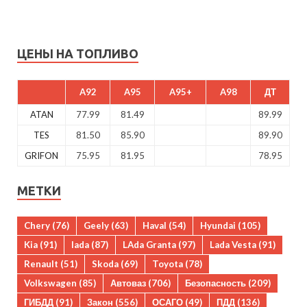
ЦЕНЫ НА ТОПЛИВО
A92
A95
A95+
A98
ДТ
ATAN
77.99
81.49
89.99
TES
81.50
85.90
89.90
GRIFON
75.95
81.95
78.95
МЕТКИ
Chery
(76)
Geely
(63)
Haval
(54)
Hyundai
(105)
Kia
(91)
lada
(87)
LAda Granta
(97)
Lada Vesta
(91)
Renault
(51)
Skoda
(69)
Toyota
(78)
Volkswagen
(85)
Автоваз
(706)
Безопасность
(209)
ГИБДД
(91)
Закон
(556)
ОСАГО
(49)
ПДД
(136)