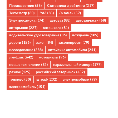
Происшествия
(56)
Статистика и рейтинги
(317)
Техосмотр
(80)
УАЗ
(85)
Экзамен
(57)
Электросамокат
(74)
автоваз
(88)
автозапчасти
(68)
авторынок
(227)
автошкола
(81)
водительское удостоверение
(86)
вождение
(189)
дороги
(156)
закон
(84)
законопроект
(79)
исследование
(288)
китайские автомобили
(241)
лайфхак
(642)
мотоциклы
(96)
новые технологии
(82)
параллельный импорт
(177)
разное
(125)
российский авторынок
(452)
топливо
(50)
штраф
(232)
электромобили
(99)
электромобиль
(151)