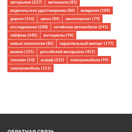
авторынок
(227)
автошкола
(81)
водительское удостоверение
(86)
вождение
(189)
дороги
(156)
закон
(84)
законопроект
(79)
исследование
(288)
китайские автомобили
(241)
лайфхак
(642)
мотоциклы
(96)
новые технологии
(82)
параллельный импорт
(177)
разное
(125)
российский авторынок
(452)
топливо
(50)
штраф
(232)
электромобили
(99)
электромобиль
(151)
ОБРАТНАЯ СВЯЗЬ