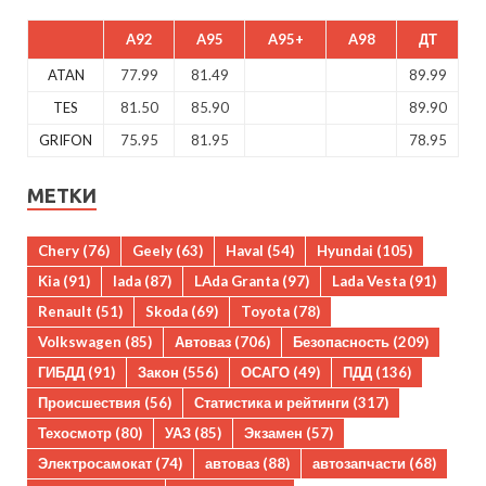
A92
A95
A95+
A98
ДТ
ATAN
77.99
81.49
89.99
TES
81.50
85.90
89.90
GRIFON
75.95
81.95
78.95
МЕТКИ
Chery
(76)
Geely
(63)
Haval
(54)
Hyundai
(105)
Kia
(91)
lada
(87)
LAda Granta
(97)
Lada Vesta
(91)
Renault
(51)
Skoda
(69)
Toyota
(78)
Volkswagen
(85)
Автоваз
(706)
Безопасность
(209)
ГИБДД
(91)
Закон
(556)
ОСАГО
(49)
ПДД
(136)
Происшествия
(56)
Статистика и рейтинги
(317)
Техосмотр
(80)
УАЗ
(85)
Экзамен
(57)
Электросамокат
(74)
автоваз
(88)
автозапчасти
(68)