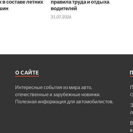
 в составе летних
правила труда и отдыха
 шин
водителей
31.07.2026
О САЙТЕ
Интересные события из мира авто,
П
отечественные и зарубежные новинки.
Полезная информация для автомобилистов.
Э
л
В
в