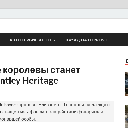
 Авто
АВТОСЕРВИС И СТО
НАЗАД НА FORPOST
 королевы станет
tley Heritage
ulsanne королевы Елизаветы II пополнит коллекцию
иль оснащен мегафоном, полицейскими фонарями и
монаршей особы.