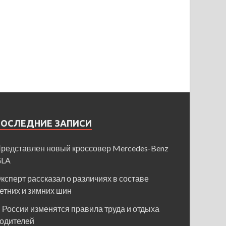
ПОСЛЕДНИЕ ЗАПИСИ
редставлен новый кроссовер Mercedes-Benz
GLA
ксперт рассказал о различиях в составе
етних и зимних шин
 России изменятся правила труда и отдыха
одителей