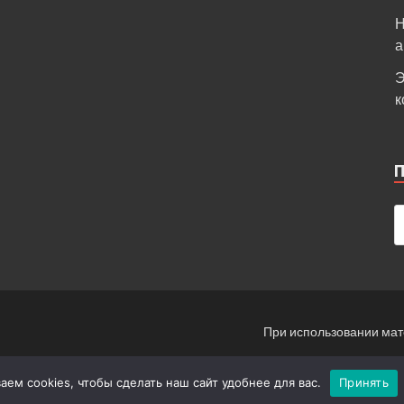
Н
а
Э
к
При использовании мат
Инф
ем cookies, чтобы сделать наш сайт удобнее для вас.
Принять