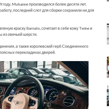
году, Mulsanne производился более десяти лет.
работу, последний слот для сборки сохранили ни для
еную краску Barnato, сочетает в себе кожу Twine и
ы из овечьей шерсти.
динения, а также королевский герб Соединенного
поясных перекладинах дверей.