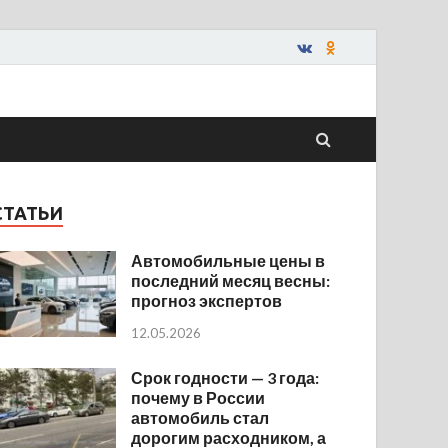
СТАТЬИ
Автомобильные цены в
последний месяц весны:
прогноз экспертов
12.05.2026
Срок годности — 3 года:
почему в России
автомобиль стал
дорогим расходником, а