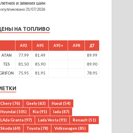
летних и зимних шин
опубликовано 31/07/2026
ЦЕНЫ НА ТОПЛИВО
A92
A95
A95+
A98
ДТ
ATAN
77.99
81.49
89.99
TES
81.50
85.90
89.90
GRIFON
75.95
81.95
78.95
МЕТКИ
Chery
(76)
Geely
(63)
Haval
(54)
Hyundai
(105)
Kia
(91)
lada
(87)
LAda Granta
(97)
Lada Vesta
(91)
Renault
(51)
Skoda
(69)
Toyota
(78)
Volkswagen
(85)