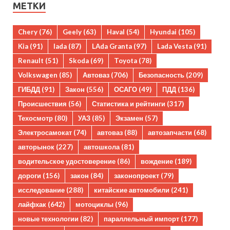
МЕТКИ
Chery
(76)
Geely
(63)
Haval
(54)
Hyundai
(105)
Kia
(91)
lada
(87)
LAda Granta
(97)
Lada Vesta
(91)
Renault
(51)
Skoda
(69)
Toyota
(78)
Volkswagen
(85)
Автоваз
(706)
Безопасность
(209)
ГИБДД
(91)
Закон
(556)
ОСАГО
(49)
ПДД
(136)
Происшествия
(56)
Статистика и рейтинги
(317)
Техосмотр
(80)
УАЗ
(85)
Экзамен
(57)
Электросамокат
(74)
автоваз
(88)
автозапчасти
(68)
авторынок
(227)
автошкола
(81)
водительское удостоверение
(86)
вождение
(189)
дороги
(156)
закон
(84)
законопроект
(79)
исследование
(288)
китайские автомобили
(241)
лайфхак
(642)
мотоциклы
(96)
новые технологии
(82)
параллельный импорт
(177)