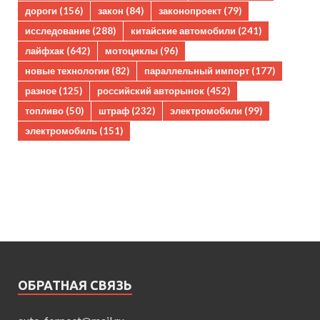
дороги
(156)
закон
(84)
законопроект
(79)
исследование
(288)
китайские автомобили
(241)
лайфхак
(642)
мотоциклы
(96)
новые технологии
(82)
параллельный импорт
(177)
разное
(125)
российский авторынок
(452)
топливо
(50)
штраф
(232)
электромобили
(99)
электромобиль
(151)
ОБРАТНАЯ СВЯЗЬ