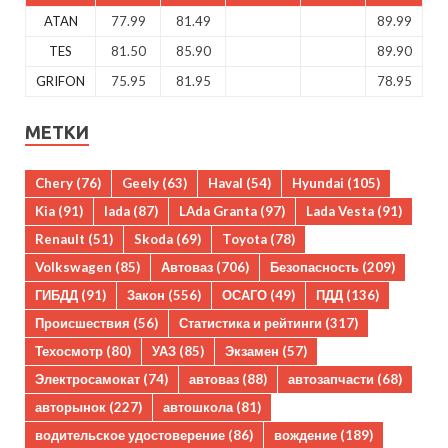
ATAN
77.99
81.49
89.99
TES
81.50
85.90
89.90
GRIFON
75.95
81.95
78.95
МЕТКИ
Chery
(76)
Geely
(63)
Haval
(54)
Hyundai
(105)
Kia
(91)
lada
(87)
LAda Granta
(97)
Lada Vesta
(91)
Renault
(51)
Skoda
(69)
Toyota
(78)
Volkswagen
(85)
Автоваз
(706)
Безопасность
(209)
ГИБДД
(91)
Закон
(556)
ОСАГО
(49)
ПДД
(136)
Происшествия
(56)
Статистика и рейтинги
(317)
Техосмотр
(80)
УАЗ
(85)
Экзамен
(57)
Электросамокат
(74)
автоваз
(88)
автозапчасти
(68)
авторынок
(227)
автошкола
(81)
водительское удостоверение
(86)
вождение
(189)