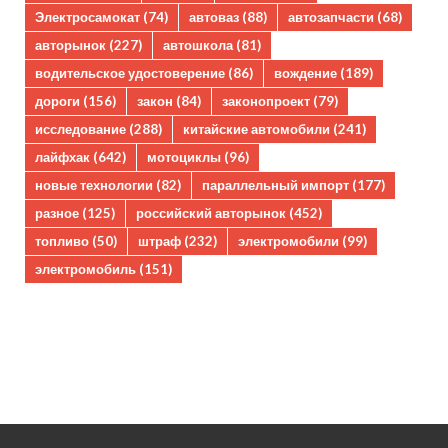
Электросамокат
(74)
автоваз
(88)
автозапчасти
(68)
авторынок
(227)
автошкола
(81)
водительское удостоверение
(86)
вождение
(189)
дороги
(156)
закон
(84)
законопроект
(79)
исследование
(288)
китайские автомобили
(241)
лайфхак
(642)
мотоциклы
(96)
новые технологии
(82)
параллельный импорт
(177)
разное
(125)
российский авторынок
(452)
топливо
(50)
штраф
(232)
электромобили
(99)
электромобиль
(151)