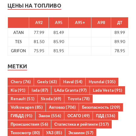
ЦЕНЫ НА ТОПЛИВО
A92
A95
A95+
A98
ДТ
ATAN
77.99
81.49
89.99
TES
81.50
85.90
89.90
GRIFON
75.95
81.95
78.95
МЕТКИ
Chery
(76)
Geely
(63)
Haval
(54)
Hyundai
(105)
Kia
(91)
lada
(87)
LAda Granta
(97)
Lada Vesta
(91)
Renault
(51)
Skoda
(69)
Toyota
(78)
Volkswagen
(85)
Автоваз
(706)
Безопасность
(209)
ГИБДД
(91)
Закон
(556)
ОСАГО
(49)
ПДД
(136)
Происшествия
(56)
Статистика и рейтинги
(317)
Техосмотр
(80)
УАЗ
(85)
Экзамен
(57)