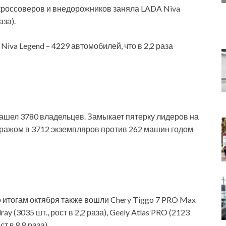
кроссоверов и внедорожников заняла LADA Niva
аза).
iva Legend – 4229 автомобилей, что в 2,2 раза
ашел 3780 владельцев. Замыкает пятерку лидеров на
иражом в 3712 экземпляров против 262 машин годом
итогам октября также вошли Chery Tiggo 7 PRO Max
ray (3035 шт., рост в 2,2 раза), Geely Atlas PRO (2123
ст в 8,8 раза).