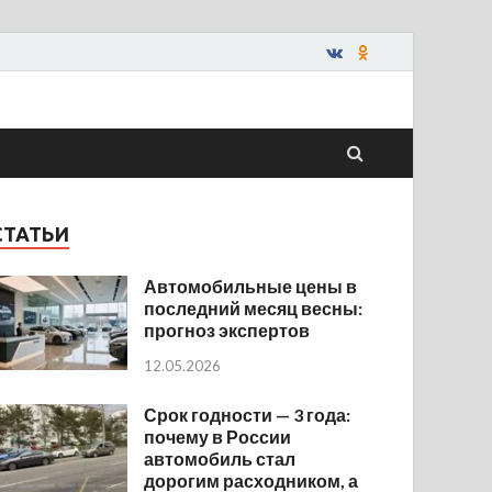
СТАТЬИ
Автомобильные цены в
последний месяц весны:
прогноз экспертов
12.05.2026
Срок годности — 3 года:
почему в России
автомобиль стал
дорогим расходником, а