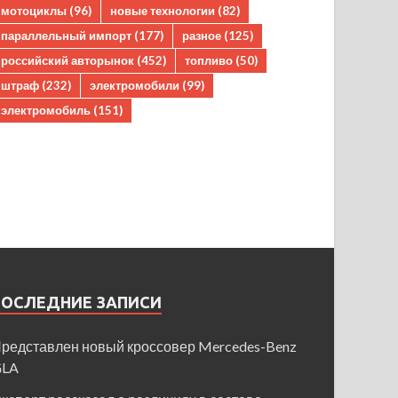
мотоциклы
(96)
новые технологии
(82)
параллельный импорт
(177)
разное
(125)
российский авторынок
(452)
топливо
(50)
штраф
(232)
электромобили
(99)
электромобиль
(151)
ПОСЛЕДНИЕ ЗАПИСИ
редставлен новый кроссовер Mercedes-Benz
GLA