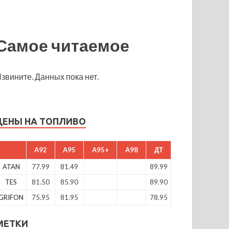
Самое читаемое
звините. Данных пока нет.
ЦЕНЫ НА ТОПЛИВО
A92
A95
A95+
A98
ДТ
ATAN
77.99
81.49
89.99
TES
81.50
85.90
89.90
GRIFON
75.95
81.95
78.95
МЕТКИ