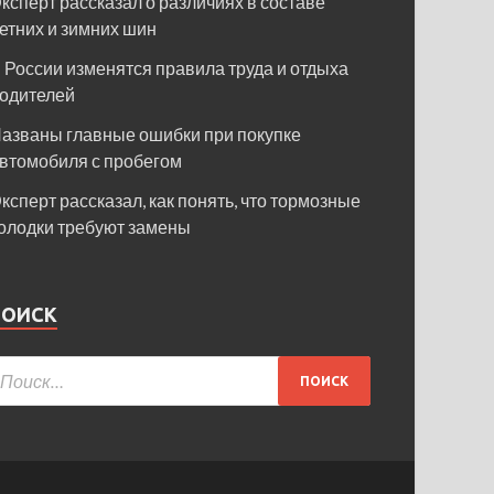
ксперт рассказал о различиях в составе
етних и зимних шин
 России изменятся правила труда и отдыха
одителей
азваны главные ошибки при покупке
втомобиля с пробегом
ксперт рассказал, как понять, что тормозные
олодки требуют замены
ПОИСК