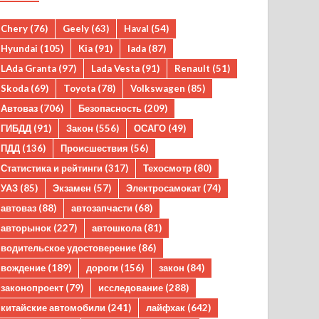
Chery
(76)
Geely
(63)
Haval
(54)
Hyundai
(105)
Kia
(91)
lada
(87)
LAda Granta
(97)
Lada Vesta
(91)
Renault
(51)
Skoda
(69)
Toyota
(78)
Volkswagen
(85)
Автоваз
(706)
Безопасность
(209)
ГИБДД
(91)
Закон
(556)
ОСАГО
(49)
ПДД
(136)
Происшествия
(56)
Статистика и рейтинги
(317)
Техосмотр
(80)
УАЗ
(85)
Экзамен
(57)
Электросамокат
(74)
автоваз
(88)
автозапчасти
(68)
авторынок
(227)
автошкола
(81)
водительское удостоверение
(86)
вождение
(189)
дороги
(156)
закон
(84)
законопроект
(79)
исследование
(288)
китайские автомобили
(241)
лайфхак
(642)