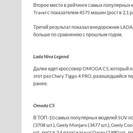
Второе место в рейтинге самых популярных 
Travel с показателем 4575 машин (рост в 2,1 р
Третий результат показал внедорожник LADA N
больше по сравнению с прошлым годом.
Lada Niva Legend
Далее идет кроссовер OMODA C5, который н
этот раз Chery Tiggo 4 PRO, разошедшийся т
ранее.
Omoda C5
В ТОП-10 самых популярных моделей SUV по 
(3708 шт.), Geely Monjaro (3477 шт.), Geely Cool
шт., рост в 3,4 раза) и Haval Dargo (1990 шт., ро