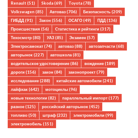
Renault
(51)
Skoda
(69)
Toyota
(78)
Volkswagen
(85)
Автоваз
(706)
Безопасность
(209)
ГИБДД
(91)
Закон
(556)
ОСАГО
(49)
ПДД
(136)
Происшествия
(56)
Статистика и рейтинги
(317)
Техосмотр
(80)
УАЗ
(85)
Экзамен
(57)
Электросамокат
(74)
автоваз
(88)
автозапчасти
(68)
авторынок
(227)
автошкола
(81)
водительское удостоверение
(86)
вождение
(189)
дороги
(156)
закон
(84)
законопроект
(79)
исследование
(288)
китайские автомобили
(241)
лайфхак
(642)
мотоциклы
(96)
новые технологии
(82)
параллельный импорт
(177)
разное
(125)
российский авторынок
(452)
топливо
(50)
штраф
(232)
электромобили
(99)
электромобиль
(151)