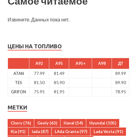
Самое читаемое
Извините. Данных пока нет.
ЦЕНЫ НА ТОПЛИВО
A92
A95
A95+
A98
ДТ
ATAN
77.99
81.49
89.99
TES
81.50
85.90
89.90
GRIFON
75.95
81.95
78.95
МЕТКИ
Chery
(76)
Geely
(63)
Haval
(54)
Hyundai
(105)
Kia
(91)
lada
(87)
LAda Granta
(97)
Lada Vesta
(91)