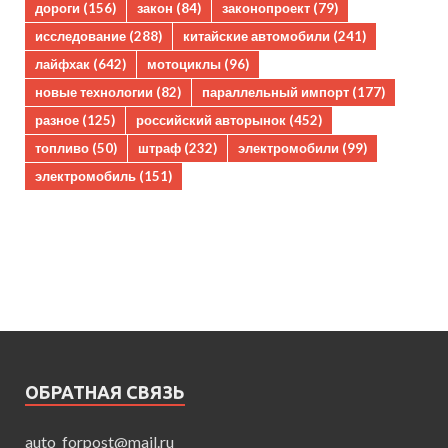
дороги
(156)
закон
(84)
законопроект
(79)
исследование
(288)
китайские автомобили
(241)
лайфхак
(642)
мотоциклы
(96)
новые технологии
(82)
параллельный импорт
(177)
разное
(125)
российский авторынок
(452)
топливо
(50)
штраф
(232)
электромобили
(99)
электромобиль
(151)
ОБРАТНАЯ СВЯЗЬ
auto_forpost@mail.ru