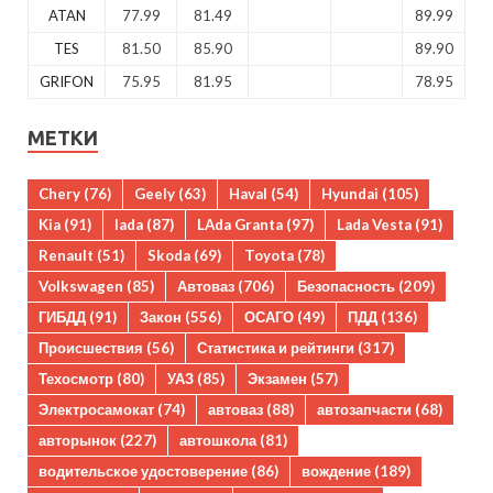
ATAN
77.99
81.49
89.99
TES
81.50
85.90
89.90
GRIFON
75.95
81.95
78.95
МЕТКИ
Chery
(76)
Geely
(63)
Haval
(54)
Hyundai
(105)
Kia
(91)
lada
(87)
LAda Granta
(97)
Lada Vesta
(91)
Renault
(51)
Skoda
(69)
Toyota
(78)
Volkswagen
(85)
Автоваз
(706)
Безопасность
(209)
ГИБДД
(91)
Закон
(556)
ОСАГО
(49)
ПДД
(136)
Происшествия
(56)
Статистика и рейтинги
(317)
Техосмотр
(80)
УАЗ
(85)
Экзамен
(57)
Электросамокат
(74)
автоваз
(88)
автозапчасти
(68)
авторынок
(227)
автошкола
(81)
водительское удостоверение
(86)
вождение
(189)