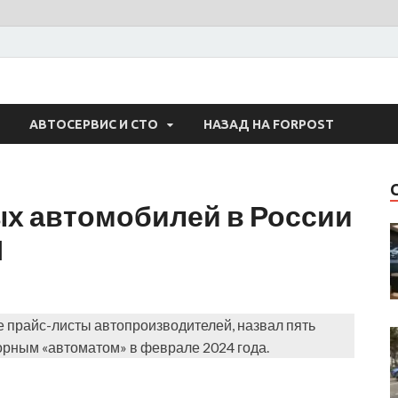
 Авто
АВТОСЕРВИС И СТО
НАЗАД НА FORPOST
х автомобилей в России
П
е прайс-листы автопроизводителей, назвал пять
рным «автоматом» в феврале 2024 года.