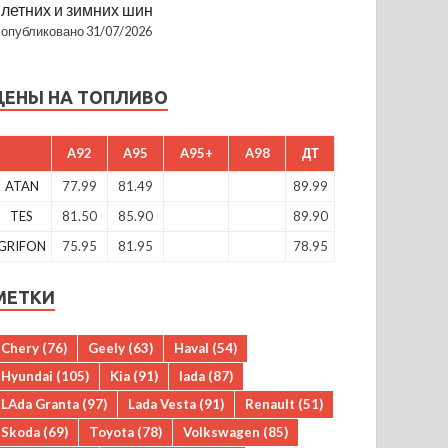
летних и зимних шин
опубликовано 31/07/2026
ЦЕНЫ НА ТОПЛИВО
A92
A95
A95+
A98
ДТ
ATAN
77.99
81.49
89.99
TES
81.50
85.90
89.90
GRIFON
75.95
81.95
78.95
МЕТКИ
Chery
(76)
Geely
(63)
Haval
(54)
Hyundai
(105)
Kia
(91)
lada
(87)
LAda Granta
(97)
Lada Vesta
(91)
Renault
(51)
Skoda
(69)
Toyota
(78)
Volkswagen
(85)