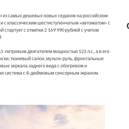
ин из самых дешевых новых седанов на российском
ак и с классическим шестиступенчатым «автоматом» с
стартует с отметки 2 169 990 рублей с учетом
й
5-литровым двигателем мощностью 122 л.с., а в его
ски, тканевый салон, мульти-руль, фронтальные
овые зеркала заднего вида с обогревом и
ая система с 8-дюймовым сенсорным экраном.