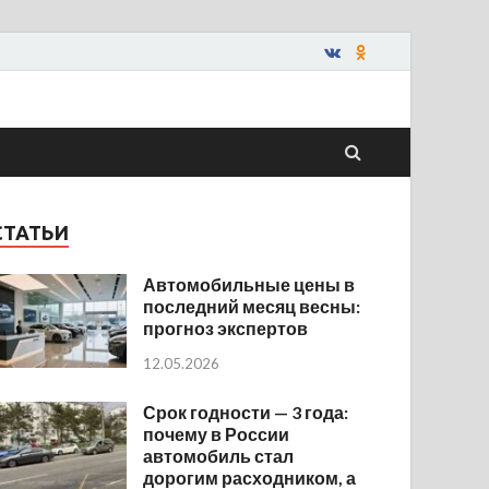
СТАТЬИ
Автомобильные цены в
последний месяц весны:
прогноз экспертов
12.05.2026
Срок годности — 3 года:
почему в России
автомобиль стал
дорогим расходником, а