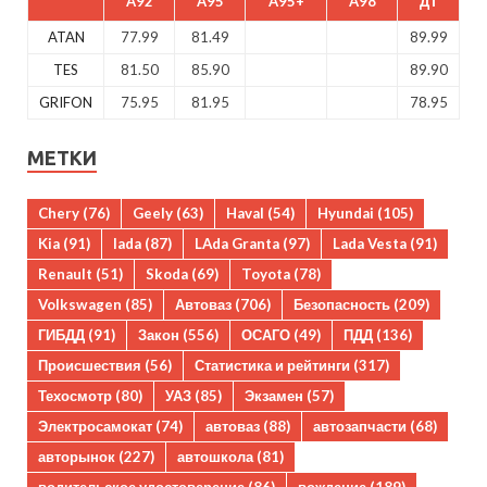
A92
A95
A95+
A98
ДТ
ATAN
77.99
81.49
89.99
TES
81.50
85.90
89.90
GRIFON
75.95
81.95
78.95
МЕТКИ
Chery
(76)
Geely
(63)
Haval
(54)
Hyundai
(105)
Kia
(91)
lada
(87)
LAda Granta
(97)
Lada Vesta
(91)
Renault
(51)
Skoda
(69)
Toyota
(78)
Volkswagen
(85)
Автоваз
(706)
Безопасность
(209)
ГИБДД
(91)
Закон
(556)
ОСАГО
(49)
ПДД
(136)
Происшествия
(56)
Статистика и рейтинги
(317)
Техосмотр
(80)
УАЗ
(85)
Экзамен
(57)
Электросамокат
(74)
автоваз
(88)
автозапчасти
(68)
авторынок
(227)
автошкола
(81)
водительское удостоверение
(86)
вождение
(189)