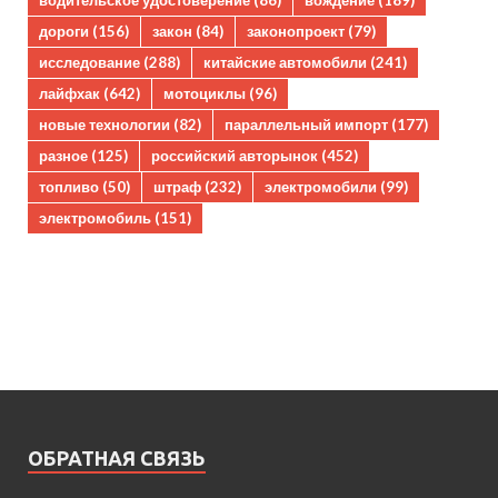
дороги
(156)
закон
(84)
законопроект
(79)
исследование
(288)
китайские автомобили
(241)
лайфхак
(642)
мотоциклы
(96)
новые технологии
(82)
параллельный импорт
(177)
разное
(125)
российский авторынок
(452)
топливо
(50)
штраф
(232)
электромобили
(99)
электромобиль
(151)
ОБРАТНАЯ СВЯЗЬ