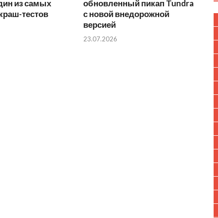
дин из самых
обновленный пикап Tundra
краш-тестов
с новой внедорожной
версией
23.07.2026