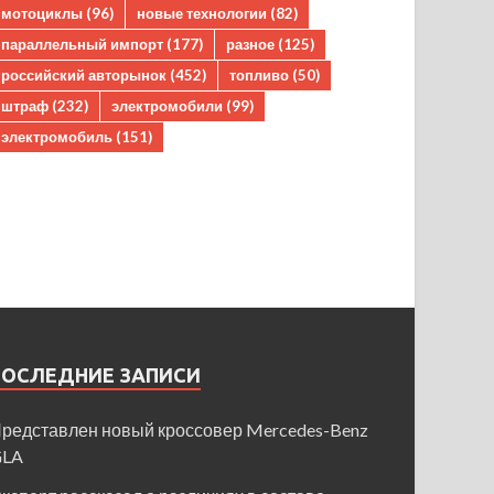
мотоциклы
(96)
новые технологии
(82)
параллельный импорт
(177)
разное
(125)
российский авторынок
(452)
топливо
(50)
штраф
(232)
электромобили
(99)
электромобиль
(151)
ПОСЛЕДНИЕ ЗАПИСИ
редставлен новый кроссовер Mercedes-Benz
GLA