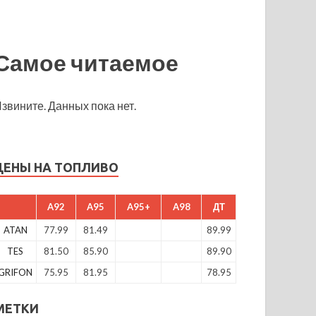
Самое читаемое
звините. Данных пока нет.
ЦЕНЫ НА ТОПЛИВО
A92
A95
A95+
A98
ДТ
ATAN
77.99
81.49
89.99
TES
81.50
85.90
89.90
GRIFON
75.95
81.95
78.95
МЕТКИ