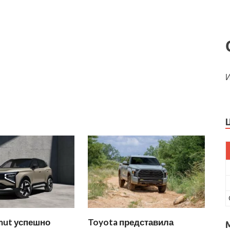
И
mut успешно
Toyota представила