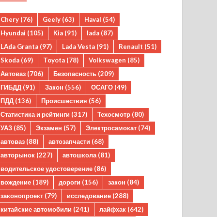
Chery
(76)
Geely
(63)
Haval
(54)
Hyundai
(105)
Kia
(91)
lada
(87)
LAda Granta
(97)
Lada Vesta
(91)
Renault
(51)
Skoda
(69)
Toyota
(78)
Volkswagen
(85)
Автоваз
(706)
Безопасность
(209)
ГИБДД
(91)
Закон
(556)
ОСАГО
(49)
ПДД
(136)
Происшествия
(56)
Статистика и рейтинги
(317)
Техосмотр
(80)
УАЗ
(85)
Экзамен
(57)
Электросамокат
(74)
автоваз
(88)
автозапчасти
(68)
авторынок
(227)
автошкола
(81)
водительское удостоверение
(86)
вождение
(189)
дороги
(156)
закон
(84)
законопроект
(79)
исследование
(288)
китайские автомобили
(241)
лайфхак
(642)