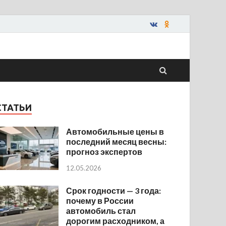
СТАТЬИ
Автомобильные цены в
последний месяц весны:
прогноз экспертов
12.05.2026
Срок годности — 3 года:
почему в России
автомобиль стал
дорогим расходником, а