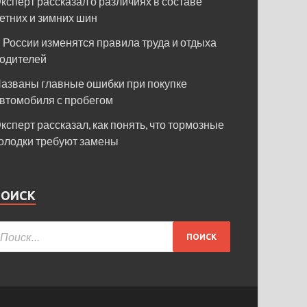
ксперт рассказал о различиях в составе
етних и зимних шин
 России изменятся правила труда и отдыха
одителей
азваны главные ошибки при покупке
втомобиля с пробегом
ксперт рассказал, как понять, что тормозные
олодки требуют замены
ПОИСК