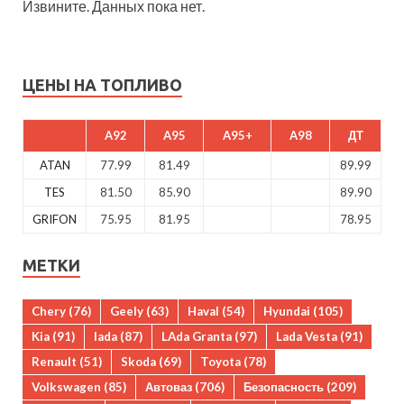
Извините. Данных пока нет.
ЦЕНЫ НА ТОПЛИВО
A92
A95
A95+
A98
ДТ
ATAN
77.99
81.49
89.99
TES
81.50
85.90
89.90
GRIFON
75.95
81.95
78.95
МЕТКИ
Chery
(76)
Geely
(63)
Haval
(54)
Hyundai
(105)
Kia
(91)
lada
(87)
LAda Granta
(97)
Lada Vesta
(91)
Renault
(51)
Skoda
(69)
Toyota
(78)
Volkswagen
(85)
Автоваз
(706)
Безопасность
(209)