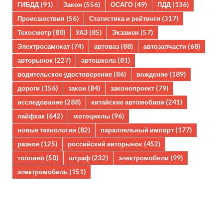
ГИБДД
(91)
Закон
(556)
ОСАГО
(49)
ПДД
(136)
Происшествия
(56)
Статистика и рейтинги
(317)
Техосмотр
(80)
УАЗ
(85)
Экзамен
(57)
Электросамокат
(74)
автоваз
(88)
автозапчасти
(68)
авторынок
(227)
автошкола
(81)
водительское удостоверение
(86)
вождение
(189)
дороги
(156)
закон
(84)
законопроект
(79)
исследование
(288)
китайские автомобили
(241)
лайфхак
(642)
мотоциклы
(96)
новые технологии
(82)
параллельный импорт
(177)
разное
(125)
российский авторынок
(452)
топливо
(50)
штраф
(232)
электромобили
(99)
электромобиль
(151)