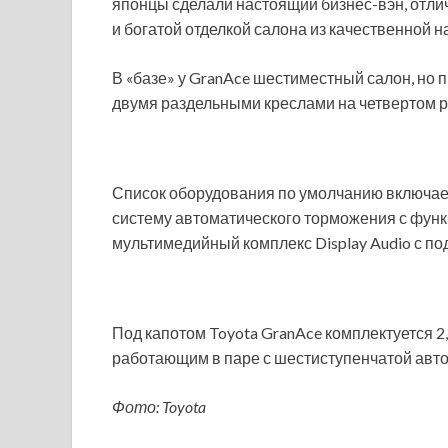
японцы сделали настоящий бизнес-вэн, отли
и богатой отделкой салона из качественной н
В «базе» у GranAce шестиместный салон, но
двумя раздельными креслами на четвертом р
Список оборудования по умолчанию включает
систему автоматического торможения с фун
мультимедийный комплекс Display Audio с под
Под капотом Toyota GranAce комплектуется 
работающим в паре с шестиступенчатой авто
Фото: Toyota