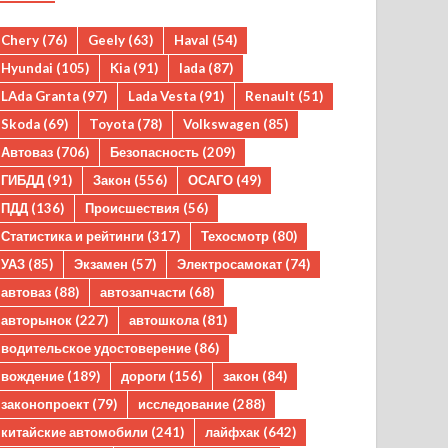
Chery
(76)
Geely
(63)
Haval
(54)
Hyundai
(105)
Kia
(91)
lada
(87)
LAda Granta
(97)
Lada Vesta
(91)
Renault
(51)
Skoda
(69)
Toyota
(78)
Volkswagen
(85)
Автоваз
(706)
Безопасность
(209)
ГИБДД
(91)
Закон
(556)
ОСАГО
(49)
ПДД
(136)
Происшествия
(56)
Статистика и рейтинги
(317)
Техосмотр
(80)
УАЗ
(85)
Экзамен
(57)
Электросамокат
(74)
автоваз
(88)
автозапчасти
(68)
авторынок
(227)
автошкола
(81)
водительское удостоверение
(86)
вождение
(189)
дороги
(156)
закон
(84)
законопроект
(79)
исследование
(288)
китайские автомобили
(241)
лайфхак
(642)