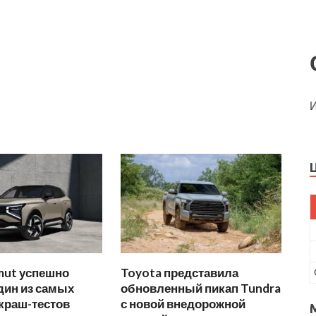
И
mut успешно
Toyota представила
дин из самых
обновленный пикап Tundra
краш-тестов
с новой внедорожной