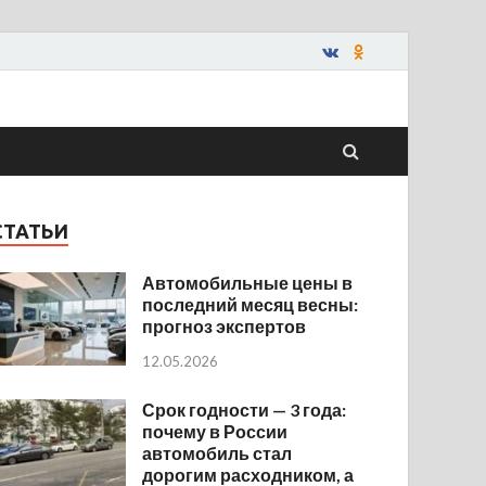
СТАТЬИ
Автомобильные цены в
последний месяц весны:
прогноз экспертов
12.05.2026
Срок годности — 3 года:
почему в России
автомобиль стал
дорогим расходником, а