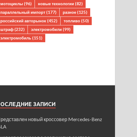
мотоциклы
(96)
новые технологии
(82)
параллельный импорт
(177)
разное
(125)
российский авторынок
(452)
топливо
(50)
штраф
(232)
электромобили
(99)
электромобиль
(151)
ПОСЛЕДНИЕ ЗАПИСИ
редставлен новый кроссовер Mercedes-Benz
GLA