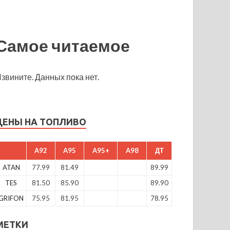
Самое читаемое
звините. Данных пока нет.
ЦЕНЫ НА ТОПЛИВО
A92
A95
A95+
A98
ДТ
ATAN
77.99
81.49
89.99
TES
81.50
85.90
89.90
GRIFON
75.95
81.95
78.95
МЕТКИ