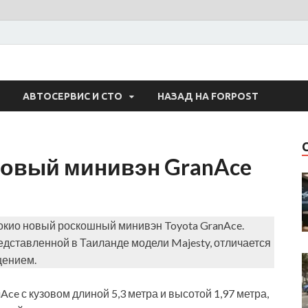
 Авто
АВТОСЕРВИС И СТО
НАЗАД НА FORPOST
новый минивэн GranAce
окио новый роскошный минивэн Toyota GranAce.
едставленной в Таиланде модели Majesty, отличается
щением.
ce с кузовом длиной 5,3 метра и высотой 1,97 метра,