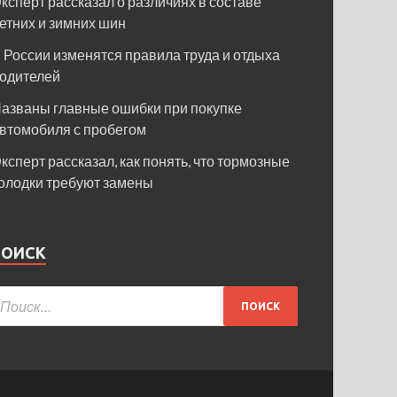
ксперт рассказал о различиях в составе
етних и зимних шин
 России изменятся правила труда и отдыха
одителей
азваны главные ошибки при покупке
втомобиля с пробегом
ксперт рассказал, как понять, что тормозные
олодки требуют замены
ПОИСК