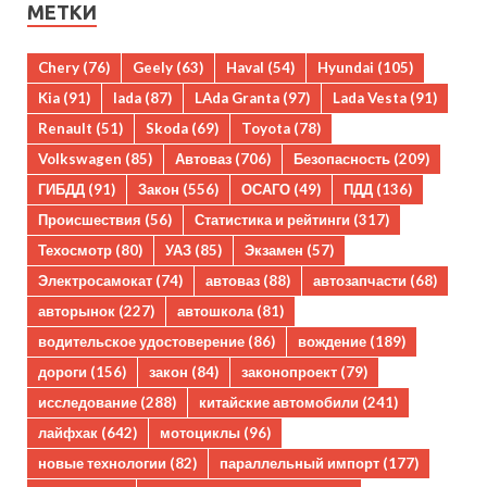
МЕТКИ
Chery
(76)
Geely
(63)
Haval
(54)
Hyundai
(105)
Kia
(91)
lada
(87)
LAda Granta
(97)
Lada Vesta
(91)
Renault
(51)
Skoda
(69)
Toyota
(78)
Volkswagen
(85)
Автоваз
(706)
Безопасность
(209)
ГИБДД
(91)
Закон
(556)
ОСАГО
(49)
ПДД
(136)
Происшествия
(56)
Статистика и рейтинги
(317)
Техосмотр
(80)
УАЗ
(85)
Экзамен
(57)
Электросамокат
(74)
автоваз
(88)
автозапчасти
(68)
авторынок
(227)
автошкола
(81)
водительское удостоверение
(86)
вождение
(189)
дороги
(156)
закон
(84)
законопроект
(79)
исследование
(288)
китайские автомобили
(241)
лайфхак
(642)
мотоциклы
(96)
новые технологии
(82)
параллельный импорт
(177)