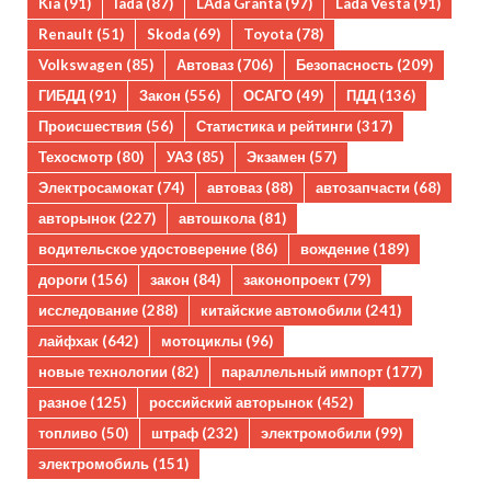
Kia
(91)
lada
(87)
LAda Granta
(97)
Lada Vesta
(91)
Renault
(51)
Skoda
(69)
Toyota
(78)
Volkswagen
(85)
Автоваз
(706)
Безопасность
(209)
ГИБДД
(91)
Закон
(556)
ОСАГО
(49)
ПДД
(136)
Происшествия
(56)
Статистика и рейтинги
(317)
Техосмотр
(80)
УАЗ
(85)
Экзамен
(57)
Электросамокат
(74)
автоваз
(88)
автозапчасти
(68)
авторынок
(227)
автошкола
(81)
водительское удостоверение
(86)
вождение
(189)
дороги
(156)
закон
(84)
законопроект
(79)
исследование
(288)
китайские автомобили
(241)
лайфхак
(642)
мотоциклы
(96)
новые технологии
(82)
параллельный импорт
(177)
разное
(125)
российский авторынок
(452)
топливо
(50)
штраф
(232)
электромобили
(99)
электромобиль
(151)