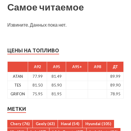
Самое читаемое
Извините. Данных пока нет.
ЦЕНЫ НА ТОПЛИВО
A92
A95
A95+
A98
ДТ
ATAN
77.99
81.49
89.99
TES
81.50
85.90
89.90
GRIFON
75.95
81.95
78.95
МЕТКИ
Chery
(76)
Geely
(63)
Haval
(54)
Hyundai
(105)