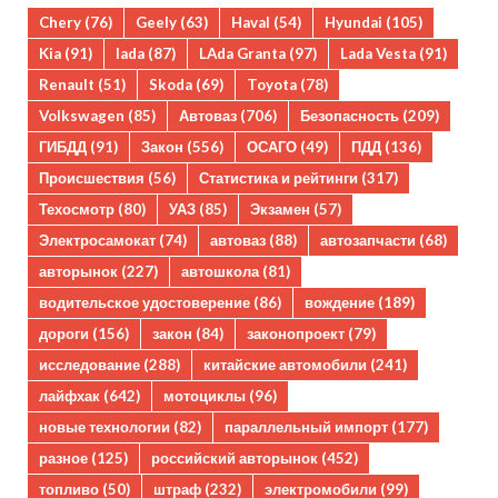
Chery
(76)
Geely
(63)
Haval
(54)
Hyundai
(105)
Kia
(91)
lada
(87)
LAda Granta
(97)
Lada Vesta
(91)
Renault
(51)
Skoda
(69)
Toyota
(78)
Volkswagen
(85)
Автоваз
(706)
Безопасность
(209)
ГИБДД
(91)
Закон
(556)
ОСАГО
(49)
ПДД
(136)
Происшествия
(56)
Статистика и рейтинги
(317)
Техосмотр
(80)
УАЗ
(85)
Экзамен
(57)
Электросамокат
(74)
автоваз
(88)
автозапчасти
(68)
авторынок
(227)
автошкола
(81)
водительское удостоверение
(86)
вождение
(189)
дороги
(156)
закон
(84)
законопроект
(79)
исследование
(288)
китайские автомобили
(241)
лайфхак
(642)
мотоциклы
(96)
новые технологии
(82)
параллельный импорт
(177)
разное
(125)
российский авторынок
(452)
топливо
(50)
штраф
(232)
электромобили
(99)