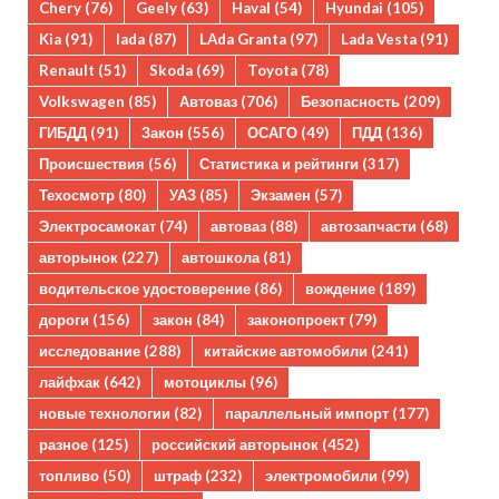
Chery
(76)
Geely
(63)
Haval
(54)
Hyundai
(105)
Kia
(91)
lada
(87)
LAda Granta
(97)
Lada Vesta
(91)
Renault
(51)
Skoda
(69)
Toyota
(78)
Volkswagen
(85)
Автоваз
(706)
Безопасность
(209)
ГИБДД
(91)
Закон
(556)
ОСАГО
(49)
ПДД
(136)
Происшествия
(56)
Статистика и рейтинги
(317)
Техосмотр
(80)
УАЗ
(85)
Экзамен
(57)
Электросамокат
(74)
автоваз
(88)
автозапчасти
(68)
авторынок
(227)
автошкола
(81)
водительское удостоверение
(86)
вождение
(189)
дороги
(156)
закон
(84)
законопроект
(79)
исследование
(288)
китайские автомобили
(241)
лайфхак
(642)
мотоциклы
(96)
новые технологии
(82)
параллельный импорт
(177)
разное
(125)
российский авторынок
(452)
топливо
(50)
штраф
(232)
электромобили
(99)