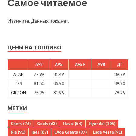
Самое читаемое
Извините. Данных пока нет.
ЦЕНЫ НА ТОПЛИВО
A92
A95
A95+
A98
ДТ
ATAN
77.99
81.49
89.99
TES
81.50
85.90
89.90
GRIFON
75.95
81.95
78.95
МЕТКИ
Chery
(76)
Geely
(63)
Haval
(54)
Hyundai
(105)
Kia
(91)
lada
(87)
LAda Granta
(97)
Lada Vesta
(91)