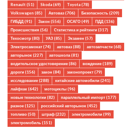
Renault
(51)
Skoda
(69)
Toyota
(78)
Volkswagen
(85)
Автоваз
(706)
Безопасность
(209)
ГИБДД
(91)
Закон
(556)
ОСАГО
(49)
ПДД
(136)
Происшествия
(56)
Статистика и рейтинги
(317)
Техосмотр
(80)
УАЗ
(85)
Экзамен
(57)
Электросамокат
(74)
автоваз
(88)
автозапчасти
(68)
авторынок
(227)
автошкола
(81)
водительское удостоверение
(86)
вождение
(189)
дороги
(156)
закон
(84)
законопроект
(79)
исследование
(288)
китайские автомобили
(241)
лайфхак
(642)
мотоциклы
(96)
новые технологии
(82)
параллельный импорт
(177)
разное
(125)
российский авторынок
(452)
топливо
(50)
штраф
(232)
электромобили
(99)
электромобиль
(151)