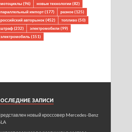
мотоциклы
(96)
новые технологии
(82)
параллельный импорт
(177)
разное
(125)
российский авторынок
(452)
топливо
(50)
штраф
(232)
электромобили
(99)
электромобиль
(151)
ПОСЛЕДНИЕ ЗАПИСИ
редставлен новый кроссовер Mercedes-Benz
GLA