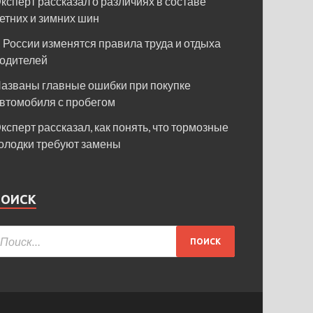
ксперт рассказал о различиях в составе
етних и зимних шин
 России изменятся правила труда и отдыха
одителей
азваны главные ошибки при покупке
втомобиля с пробегом
ксперт рассказал, как понять, что тормозные
олодки требуют замены
ПОИСК