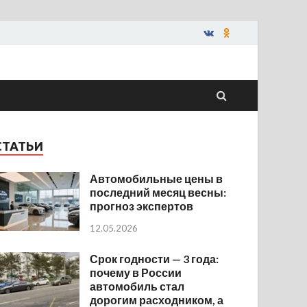
СТАТЬИ
Автомобильные цены в
последний месяц весны:
прогноз экспертов
12.05.2026
Срок годности — 3 года:
почему в России
автомобиль стал
дорогим расходником, а