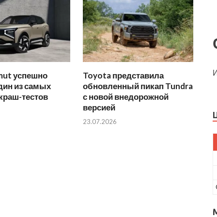
И
mut успешно
Toyota представила
дин из самых
обновленный пикап Tundra
краш-тестов
с новой внедорожной
версией
23.07.2026