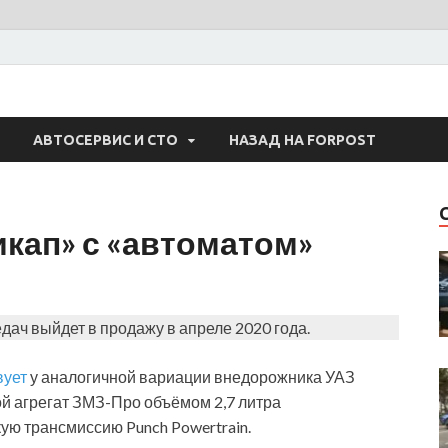
 Авто
АВТОСЕРВИС И СТО
НАЗАД НА FORPOST
кап» с «автоматом»
дач выйдет в продажу в апреле 2020 года.
вует
у аналогичной вариации внедорожника УАЗ
ой агрегат ЗМЗ-Про объёмом 2,7 литра
кую трансмиссию Punch Powertrain.