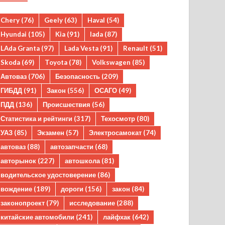
Chery
(76)
Geely
(63)
Haval
(54)
Hyundai
(105)
Kia
(91)
lada
(87)
LAda Granta
(97)
Lada Vesta
(91)
Renault
(51)
Skoda
(69)
Toyota
(78)
Volkswagen
(85)
Автоваз
(706)
Безопасность
(209)
ГИБДД
(91)
Закон
(556)
ОСАГО
(49)
ПДД
(136)
Происшествия
(56)
Статистика и рейтинги
(317)
Техосмотр
(80)
УАЗ
(85)
Экзамен
(57)
Электросамокат
(74)
автоваз
(88)
автозапчасти
(68)
авторынок
(227)
автошкола
(81)
водительское удостоверение
(86)
вождение
(189)
дороги
(156)
закон
(84)
законопроект
(79)
исследование
(288)
китайские автомобили
(241)
лайфхак
(642)