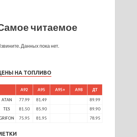
Самое читаемое
звините. Данных пока нет.
ЦЕНЫ НА ТОПЛИВО
A92
A95
A95+
A98
ДТ
ATAN
77.99
81.49
89.99
TES
81.50
85.90
89.90
GRIFON
75.95
81.95
78.95
МЕТКИ