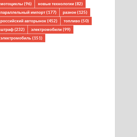
мотоциклы
(96)
новые технологии
(82)
параллельный импорт
(177)
разное
(125)
российский авторынок
(452)
топливо
(50)
штраф
(232)
электромобили
(99)
электромобиль
(151)