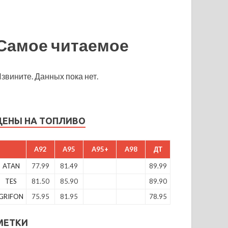
Самое читаемое
звините. Данных пока нет.
ЦЕНЫ НА ТОПЛИВО
A92
A95
A95+
A98
ДТ
ATAN
77.99
81.49
89.99
TES
81.50
85.90
89.90
GRIFON
75.95
81.95
78.95
МЕТКИ