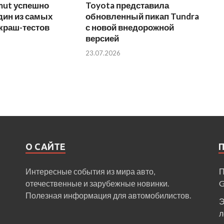
mut успешно
Toyota представила
дин из самых
обновленный пикап Tundra
краш-тестов
с новой внедорожной
версией
23.07.2026
О САЙТЕ
Интересные события из мира авто,
П
отечественные и зарубежные новинки.
Полезная информация для автомобилистов.
Э
л