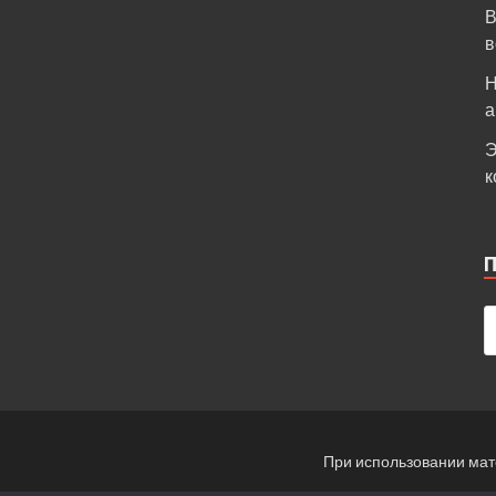
В
в
Н
а
Э
к
При использовании мат