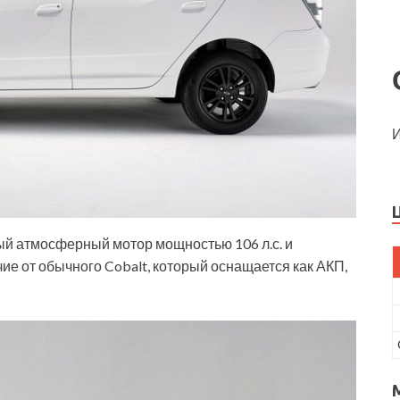
И
вый атмосферный мотор мощностью 106 л.с. и
чие от обычного Cobalt, который оснащается как АКП,