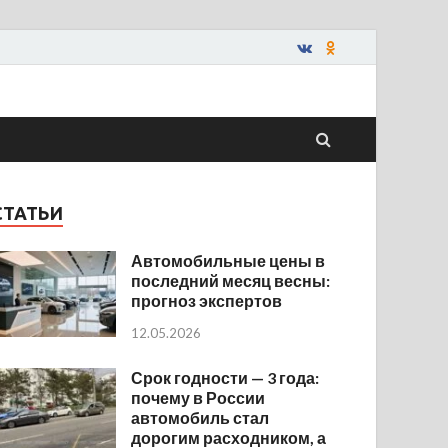
СТАТЬИ
Автомобильные цены в
последний месяц весны:
прогноз экспертов
12.05.2026
Срок годности — 3 года:
почему в России
автомобиль стал
дорогим расходником, а