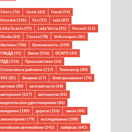
Chery
(76)
Geely
(63)
Haval
(54)
Hyundai
(105)
Kia
(91)
lada
(87)
LAda Granta
(97)
Lada Vesta
(91)
Renault
(51)
Skoda
(69)
Toyota
(78)
Volkswagen
(85)
Автоваз
(706)
Безопасность
(209)
ГИБДД
(91)
Закон
(556)
ОСАГО
(49)
ПДД
(136)
Происшествия
(56)
Статистика и рейтинги
(317)
Техосмотр
(80)
УАЗ
(85)
Экзамен
(57)
Электросамокат
(74)
автоваз
(88)
автозапчасти
(68)
авторынок
(227)
автошкола
(81)
водительское удостоверение
(86)
вождение
(189)
дороги
(156)
закон
(84)
законопроект
(79)
исследование
(288)
китайские автомобили
(241)
лайфхак
(642)