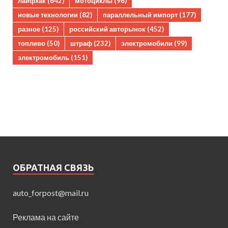
лайфхак
(642)
мотоциклы
(96)
новые технологии
(82)
параллельный импорт
(177)
разное
(125)
российский авторынок
(452)
топливо
(50)
штраф
(232)
электромобили
(99)
электромобиль
(151)
ОБРАТНАЯ СВЯЗЬ
auto_forpost@mail.ru
Реклама на сайте