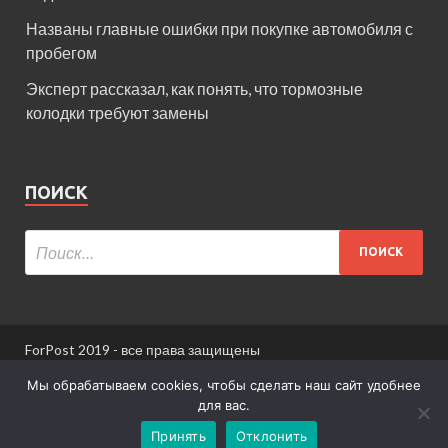
Названы главные ошибки при покупке автомобиля с
пробегом
Эксперт рассказал, как понять, что тормозные
колодки требуют замены
ПОИСК
ForPost 2019 - все права защищены
При использовании материалов сайта ссылка
Мы обрабатываем cookies, чтобы сделать наш сайт удобнее
обязательна.
для вас.
Принять
Отклонить
Информация для пользователей сайта