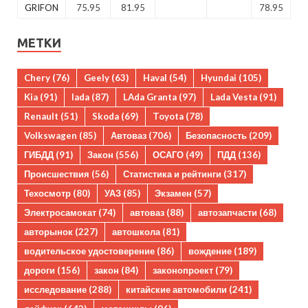
GRIFON
75.95
81.95
78.95
МЕТКИ
Chery
(76)
Geely
(63)
Haval
(54)
Hyundai
(105)
Kia
(91)
lada
(87)
LAda Granta
(97)
Lada Vesta
(91)
Renault
(51)
Skoda
(69)
Toyota
(78)
Volkswagen
(85)
Автоваз
(706)
Безопасность
(209)
ГИБДД
(91)
Закон
(556)
ОСАГО
(49)
ПДД
(136)
Происшествия
(56)
Статистика и рейтинги
(317)
Техосмотр
(80)
УАЗ
(85)
Экзамен
(57)
Электросамокат
(74)
автоваз
(88)
автозапчасти
(68)
авторынок
(227)
автошкола
(81)
водительское удостоверение
(86)
вождение
(189)
дороги
(156)
закон
(84)
законопроект
(79)
исследование
(288)
китайские автомобили
(241)