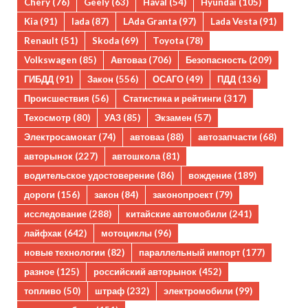
Chery
(76)
Geely
(63)
Haval
(54)
Hyundai
(105)
Kia
(91)
lada
(87)
LAda Granta
(97)
Lada Vesta
(91)
Renault
(51)
Skoda
(69)
Toyota
(78)
Volkswagen
(85)
Автоваз
(706)
Безопасность
(209)
ГИБДД
(91)
Закон
(556)
ОСАГО
(49)
ПДД
(136)
Происшествия
(56)
Статистика и рейтинги
(317)
Техосмотр
(80)
УАЗ
(85)
Экзамен
(57)
Электросамокат
(74)
автоваз
(88)
автозапчасти
(68)
авторынок
(227)
автошкола
(81)
водительское удостоверение
(86)
вождение
(189)
дороги
(156)
закон
(84)
законопроект
(79)
исследование
(288)
китайские автомобили
(241)
лайфхак
(642)
мотоциклы
(96)
новые технологии
(82)
параллельный импорт
(177)
разное
(125)
российский авторынок
(452)
топливо
(50)
штраф
(232)
электромобили
(99)