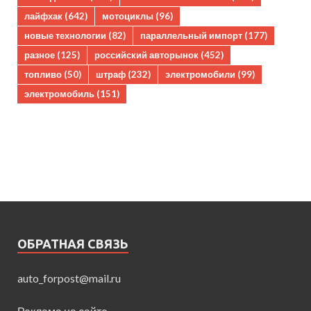
лайфхак
(642)
мотоциклы
(96)
новые технологии
(82)
параллельный импорт
(177)
разное
(125)
российский авторынок
(452)
топливо
(50)
штраф
(232)
электромобили
(99)
электромобиль
(151)
ОБРАТНАЯ СВЯЗЬ
auto_forpost@mail.ru