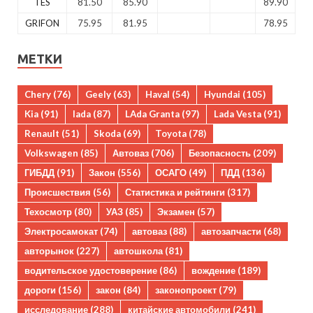
TES
81.50
85.90
89.90
GRIFON
75.95
81.95
78.95
МЕТКИ
Chery
(76)
Geely
(63)
Haval
(54)
Hyundai
(105)
Kia
(91)
lada
(87)
LAda Granta
(97)
Lada Vesta
(91)
Renault
(51)
Skoda
(69)
Toyota
(78)
Volkswagen
(85)
Автоваз
(706)
Безопасность
(209)
ГИБДД
(91)
Закон
(556)
ОСАГО
(49)
ПДД
(136)
Происшествия
(56)
Статистика и рейтинги
(317)
Техосмотр
(80)
УАЗ
(85)
Экзамен
(57)
Электросамокат
(74)
автоваз
(88)
автозапчасти
(68)
авторынок
(227)
автошкола
(81)
водительское удостоверение
(86)
вождение
(189)
дороги
(156)
закон
(84)
законопроект
(79)
исследование
(288)
китайские автомобили
(241)