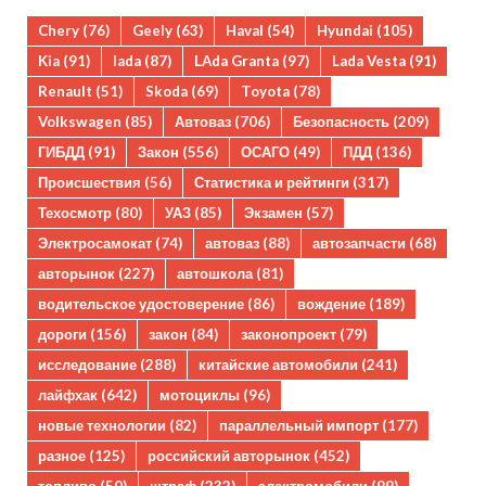
Chery
(76)
Geely
(63)
Haval
(54)
Hyundai
(105)
Kia
(91)
lada
(87)
LAda Granta
(97)
Lada Vesta
(91)
Renault
(51)
Skoda
(69)
Toyota
(78)
Volkswagen
(85)
Автоваз
(706)
Безопасность
(209)
ГИБДД
(91)
Закон
(556)
ОСАГО
(49)
ПДД
(136)
Происшествия
(56)
Статистика и рейтинги
(317)
Техосмотр
(80)
УАЗ
(85)
Экзамен
(57)
Электросамокат
(74)
автоваз
(88)
автозапчасти
(68)
авторынок
(227)
автошкола
(81)
водительское удостоверение
(86)
вождение
(189)
дороги
(156)
закон
(84)
законопроект
(79)
исследование
(288)
китайские автомобили
(241)
лайфхак
(642)
мотоциклы
(96)
новые технологии
(82)
параллельный импорт
(177)
разное
(125)
российский авторынок
(452)