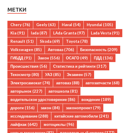
МЕТКИ
Chery
(76)
Geely
(63)
Haval
(54)
Hyundai
(105)
Kia
(91)
lada
(87)
LAda Granta
(97)
Lada Vesta
(91)
Renault
(51)
Skoda
(69)
Toyota
(78)
Volkswagen
(85)
Автоваз
(706)
Безопасность
(209)
ГИБДД
(91)
Закон
(556)
ОСАГО
(49)
ПДД
(136)
Происшествия
(56)
Статистика и рейтинги
(317)
Техосмотр
(80)
УАЗ
(85)
Экзамен
(57)
Электросамокат
(74)
автоваз
(88)
автозапчасти
(68)
авторынок
(227)
автошкола
(81)
водительское удостоверение
(86)
вождение
(189)
дороги
(156)
закон
(84)
законопроект
(79)
исследование
(288)
китайские автомобили
(241)
лайфхак
(642)
мотоциклы
(96)
новые технологии
(82)
параллельный импорт
(177)