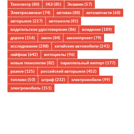
Техосмотр
(80)
УАЗ
(85)
Экзамен
(57)
Электросамокат
(74)
автоваз
(88)
автозапчасти
(68)
авторынок
(227)
автошкола
(81)
водительское удостоверение
(86)
вождение
(189)
дороги
(156)
закон
(84)
законопроект
(79)
исследование
(288)
китайские автомобили
(241)
лайфхак
(642)
мотоциклы
(96)
новые технологии
(82)
параллельный импорт
(177)
разное
(125)
российский авторынок
(452)
топливо
(50)
штраф
(232)
электромобили
(99)
электромобиль
(151)