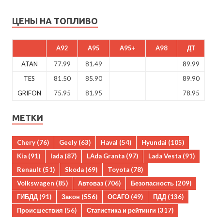
ЦЕНЫ НА ТОПЛИВО
A92
A95
A95+
A98
ДТ
ATAN
77.99
81.49
89.99
TES
81.50
85.90
89.90
GRIFON
75.95
81.95
78.95
МЕТКИ
Chery
(76)
Geely
(63)
Haval
(54)
Hyundai
(105)
Kia
(91)
lada
(87)
LAda Granta
(97)
Lada Vesta
(91)
Renault
(51)
Skoda
(69)
Toyota
(78)
Volkswagen
(85)
Автоваз
(706)
Безопасность
(209)
ГИБДД
(91)
Закон
(556)
ОСАГО
(49)
ПДД
(136)
Происшествия
(56)
Статистика и рейтинги
(317)