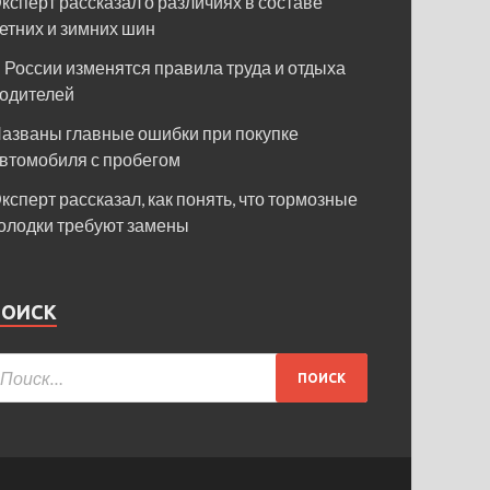
ксперт рассказал о различиях в составе
етних и зимних шин
 России изменятся правила труда и отдыха
одителей
азваны главные ошибки при покупке
втомобиля с пробегом
ксперт рассказал, как понять, что тормозные
олодки требуют замены
ПОИСК