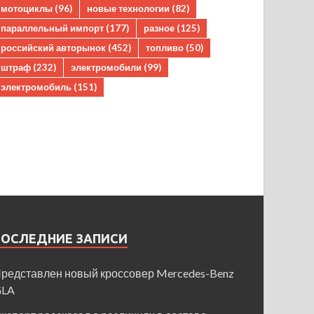
мотоциклы
(96)
новые технологии
(82)
параллельный импорт
(177)
разное
(125)
российский авторынок
(452)
топливо
(50)
штраф
(232)
электромобили
(99)
электромобиль
(151)
ПОСЛЕДНИЕ ЗАПИСИ
редставлен новый кроссовер Mercedes-Benz
GLA