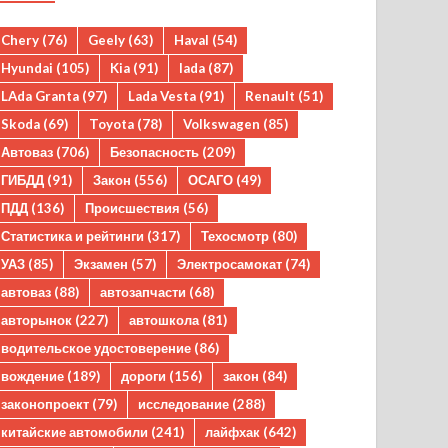
Chery
(76)
Geely
(63)
Haval
(54)
Hyundai
(105)
Kia
(91)
lada
(87)
LAda Granta
(97)
Lada Vesta
(91)
Renault
(51)
Skoda
(69)
Toyota
(78)
Volkswagen
(85)
Автоваз
(706)
Безопасность
(209)
ГИБДД
(91)
Закон
(556)
ОСАГО
(49)
ПДД
(136)
Происшествия
(56)
Статистика и рейтинги
(317)
Техосмотр
(80)
УАЗ
(85)
Экзамен
(57)
Электросамокат
(74)
автоваз
(88)
автозапчасти
(68)
авторынок
(227)
автошкола
(81)
водительское удостоверение
(86)
вождение
(189)
дороги
(156)
закон
(84)
законопроект
(79)
исследование
(288)
китайские автомобили
(241)
лайфхак
(642)