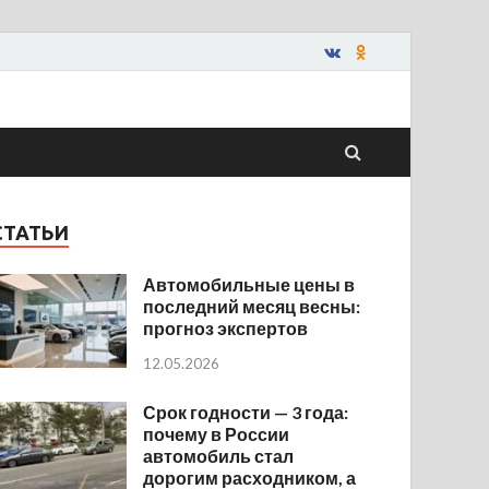
СТАТЬИ
Автомобильные цены в
последний месяц весны:
прогноз экспертов
12.05.2026
Срок годности — 3 года:
почему в России
автомобиль стал
дорогим расходником, а