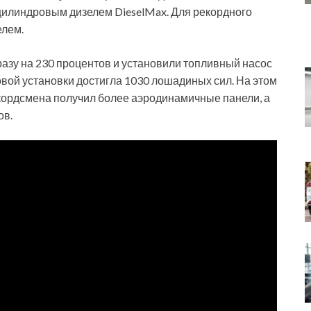
илиндровым дизелем DieselMax. Для рекордного
елем.
разу на 230 процентов и установили топливный насос
овой установки достигла 1030 лошадиных сил. На этом
екордсмена получил более аэродинамичные панели, а
ов.