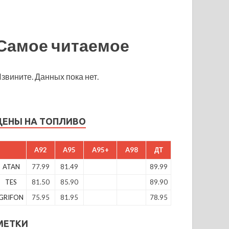
Самое читаемое
звините. Данных пока нет.
ЦЕНЫ НА ТОПЛИВО
A92
A95
A95+
A98
ДТ
ATAN
77.99
81.49
89.99
TES
81.50
85.90
89.90
GRIFON
75.95
81.95
78.95
МЕТКИ