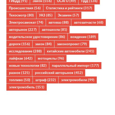
ГИБДД
(91)
Закон
(556)
ОСАГО
(49)
ПДД
(136)
Происшествия
(56)
Статистика и рейтинги
(317)
Техосмотр
(80)
УАЗ
(85)
Экзамен
(57)
Электросамокат
(74)
автоваз
(88)
автозапчасти
(68)
авторынок
(227)
автошкола
(81)
водительское удостоверение
(86)
вождение
(189)
дороги
(156)
закон
(84)
законопроект
(79)
исследование
(288)
китайские автомобили
(241)
лайфхак
(642)
мотоциклы
(96)
новые технологии
(82)
параллельный импорт
(177)
разное
(125)
российский авторынок
(452)
топливо
(50)
штраф
(232)
электромобили
(99)
электромобиль
(151)