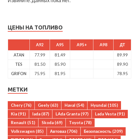
Извините. Данных пока нет.
ЦЕНЫ НА ТОПЛИВО
A92
A95
A95+
A98
ДТ
ATAN
77.99
81.49
89.99
TES
81.50
85.90
89.90
GRIFON
75.95
81.95
78.95
МЕТКИ
Chery
(76)
Geely
(63)
Haval
(54)
Hyundai
(105)
Kia
(91)
lada
(87)
LAda Granta
(97)
Lada Vesta
(91)
Renault
(51)
Skoda
(69)
Toyota
(78)
Volkswagen
(85)
Автоваз
(706)
Безопасность
(209)