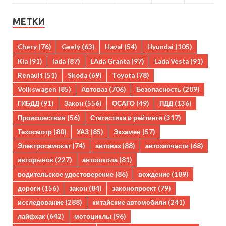
МЕТКИ
Chery
(76)
Geely
(63)
Haval
(54)
Hyundai
(105)
Kia
(91)
lada
(87)
LAda Granta
(97)
Lada Vesta
(91)
Renault
(51)
Skoda
(69)
Toyota
(78)
Volkswagen
(85)
Автоваз
(706)
Безопасность
(209)
ГИБДД
(91)
Закон
(556)
ОСАГО
(49)
ПДД
(136)
Происшествия
(56)
Статистика и рейтинги
(317)
Техосмотр
(80)
УАЗ
(85)
Экзамен
(57)
Электросамокат
(74)
автоваз
(88)
автозапчасти
(68)
авторынок
(227)
автошкола
(81)
водительское удостоверение
(86)
вождение
(189)
дороги
(156)
закон
(84)
законопроект
(79)
исследование
(288)
китайские автомобили
(241)
лайфхак
(642)
мотоциклы
(96)