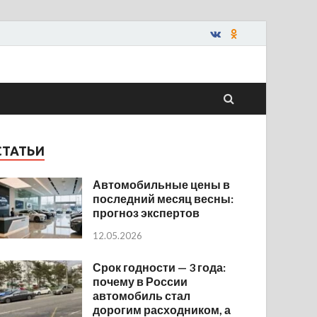
СТАТЬИ
Автомобильные цены в
последний месяц весны:
прогноз экспертов
12.05.2026
Срок годности — 3 года:
почему в России
автомобиль стал
дорогим расходником, а