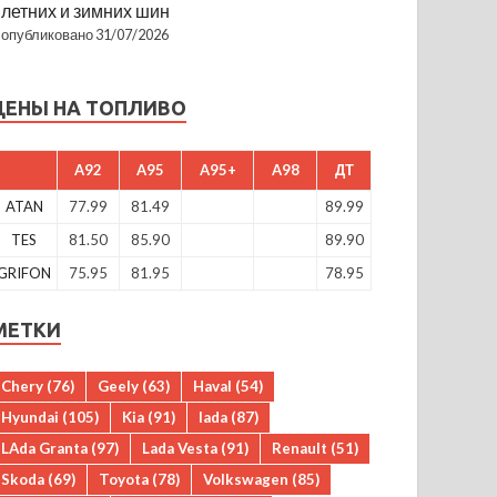
летних и зимних шин
опубликовано 31/07/2026
ЦЕНЫ НА ТОПЛИВО
A92
A95
A95+
A98
ДТ
ATAN
77.99
81.49
89.99
TES
81.50
85.90
89.90
GRIFON
75.95
81.95
78.95
МЕТКИ
Chery
(76)
Geely
(63)
Haval
(54)
Hyundai
(105)
Kia
(91)
lada
(87)
LAda Granta
(97)
Lada Vesta
(91)
Renault
(51)
Skoda
(69)
Toyota
(78)
Volkswagen
(85)