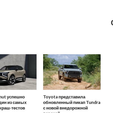
mut успешно
Toyota представила
дин из самых
обновленный пикап Tundra
краш-тестов
с новой внедорожной