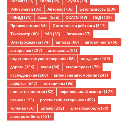
Renault
(51)
Skoda
(69)
Toyota
(78)
Volkswagen
(85)
Автоваз
(706)
Безопасность
(209)
ГИБДД
(91)
Закон
(556)
ОСАГО
(49)
ПДД
(136)
Происшествия
(56)
Статистика и рейтинги
(317)
Техосмотр
(80)
УАЗ
(85)
Экзамен
(57)
Электросамокат
(74)
автоваз
(88)
автозапчасти
(68)
авторынок
(227)
автошкола
(81)
водительское удостоверение
(86)
вождение
(189)
дороги
(156)
закон
(84)
законопроект
(79)
исследование
(288)
китайские автомобили
(241)
лайфхак
(642)
мотоциклы
(96)
новые технологии
(82)
параллельный импорт
(177)
разное
(125)
российский авторынок
(452)
топливо
(50)
штраф
(232)
электромобили
(99)
электромобиль
(151)