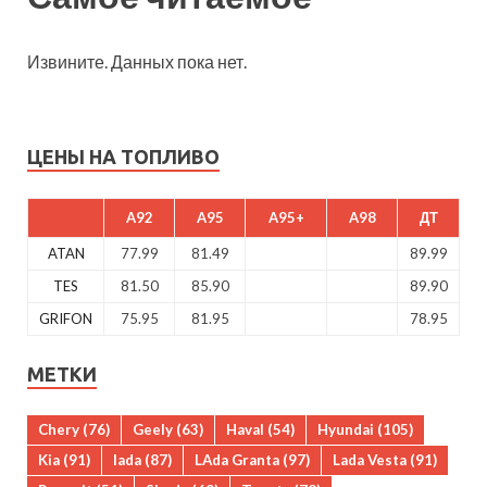
Извините. Данных пока нет.
ЦЕНЫ НА ТОПЛИВО
A92
A95
A95+
A98
ДТ
ATAN
77.99
81.49
89.99
TES
81.50
85.90
89.90
GRIFON
75.95
81.95
78.95
МЕТКИ
Chery
(76)
Geely
(63)
Haval
(54)
Hyundai
(105)
Kia
(91)
lada
(87)
LAda Granta
(97)
Lada Vesta
(91)