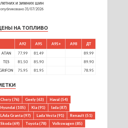
летних и зимних шин
опубликовано 31/07/2026
ЦЕНЫ НА ТОПЛИВО
A92
A95
A95+
A98
ДТ
ATAN
77.99
81.49
89.99
TES
81.50
85.90
89.90
GRIFON
75.95
81.95
78.95
МЕТКИ
Chery
(76)
Geely
(63)
Haval
(54)
Hyundai
(105)
Kia
(91)
lada
(87)
LAda Granta
(97)
Lada Vesta
(91)
Renault
(51)
Skoda
(69)
Toyota
(78)
Volkswagen
(85)