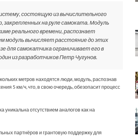
истему, состоящую из вычислительного
р, закрепленных на руле самоката. Модуль
жиме реального времени, распознает
м модуль вычисляет расстояние до этих
зе для самокатчика ограничивает его в
 один из разработчиков Петр Чугунов.
скольких метров находятся люди, модуль, распознав
ния 5 км/ч, что, в свою очередь, обезопасит процесс
а уникальна отсутствием аналогов как на
льных партнёров и грантовую поддержку для