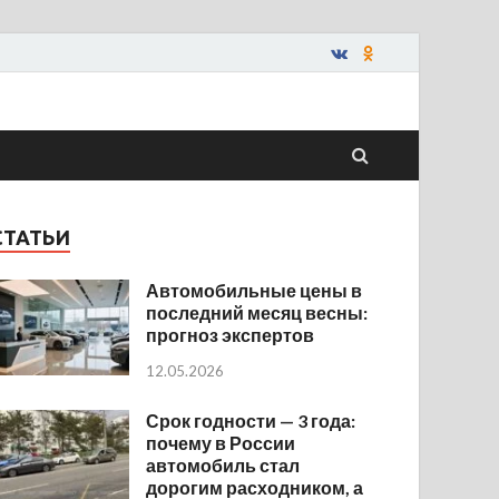
СТАТЬИ
Автомобильные цены в
последний месяц весны:
прогноз экспертов
12.05.2026
Срок годности — 3 года:
почему в России
автомобиль стал
дорогим расходником, а