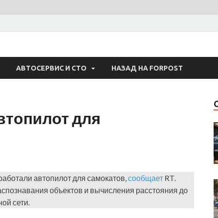
 Авто
АВТОСЕРВИС И СТО
НАЗАД НА FORPOST
втопилот для
работали автопилот для самокатов,
сообщает
RT.
распознавания объектов и вычисления расстояния до
ой сети.