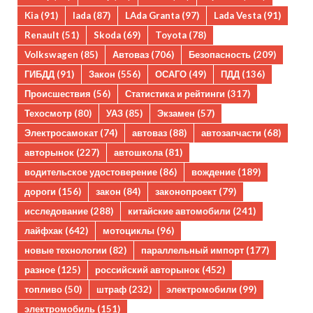
Kia
(91)
lada
(87)
LAda Granta
(97)
Lada Vesta
(91)
Renault
(51)
Skoda
(69)
Toyota
(78)
Volkswagen
(85)
Автоваз
(706)
Безопасность
(209)
ГИБДД
(91)
Закон
(556)
ОСАГО
(49)
ПДД
(136)
Происшествия
(56)
Статистика и рейтинги
(317)
Техосмотр
(80)
УАЗ
(85)
Экзамен
(57)
Электросамокат
(74)
автоваз
(88)
автозапчасти
(68)
авторынок
(227)
автошкола
(81)
водительское удостоверение
(86)
вождение
(189)
дороги
(156)
закон
(84)
законопроект
(79)
исследование
(288)
китайские автомобили
(241)
лайфхак
(642)
мотоциклы
(96)
новые технологии
(82)
параллельный импорт
(177)
разное
(125)
российский авторынок
(452)
топливо
(50)
штраф
(232)
электромобили
(99)
электромобиль
(151)