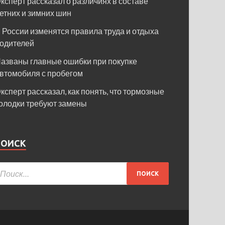
ксперт рассказал о различиях в составе
етних и зимних шин
 России изменятся правила труда и отдыха
одителей
азваны главные ошибки при покупке
втомобиля с пробегом
ксперт рассказал, как понять, что тормозные
олодки требуют замены
ПОИСК