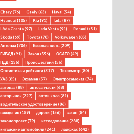
Chery
(76)
Geely
(63)
Haval
(54)
Hyundai
(105)
Kia
(91)
lada
(87)
LAda Granta
(97)
Lada Vesta
(91)
Renault
(51)
Skoda
(69)
Toyota
(78)
Volkswagen
(85)
Автоваз
(706)
Безопасность
(209)
ГИБДД
(91)
Закон
(556)
ОСАГО
(49)
ПДД
(136)
Происшествия
(56)
Статистика и рейтинги
(317)
Техосмотр
(80)
УАЗ
(85)
Экзамен
(57)
Электросамокат
(74)
автоваз
(88)
автозапчасти
(68)
авторынок
(227)
автошкола
(81)
водительское удостоверение
(86)
вождение
(189)
дороги
(156)
закон
(84)
законопроект
(79)
исследование
(288)
китайские автомобили
(241)
лайфхак
(642)