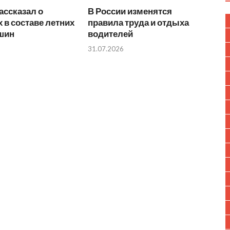
ассказал о
В России изменятся
 в составе летних
правила труда и отдыха
 шин
водителей
31.07.2026