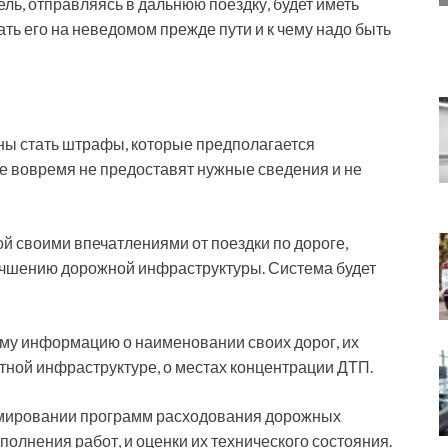
ль, отправляясь в дальнюю поездку, будет иметь
ать его на неведомом прежде пути и к чему надо быть
ы стать штрафы, которые предполагается
ые вовремя не предоставят нужные сведения и не
ой своими впечатлениями от поездки по дороге,
учшению дорожной инфраструктуры. Система будет
му информацию о наименовании своих дорог, их
тной инфраструктуре, о местах концентрации ДТП.
рмировании программ расходования дорожных
полнения работ, и оценки их технического состояния.