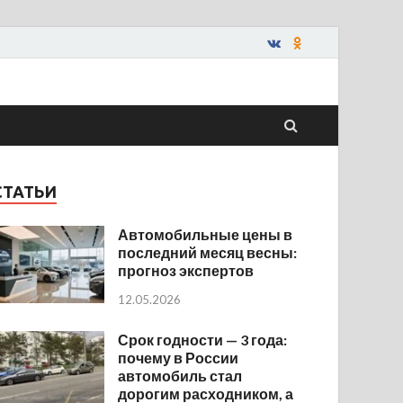
СТАТЬИ
Автомобильные цены в
последний месяц весны:
прогноз экспертов
12.05.2026
Срок годности — 3 года:
почему в России
автомобиль стал
дорогим расходником, а