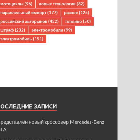
мотоциклы
(96)
новые технологии
(82)
параллельный импорт
(177)
разное
(125)
российский авторынок
(452)
топливо
(50)
штраф
(232)
электромобили
(99)
электромобиль
(151)
ПОСЛЕДНИЕ ЗАПИСИ
редставлен новый кроссовер Mercedes-Benz
GLA