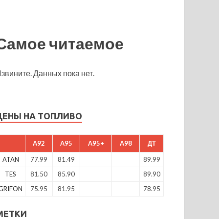
Самое читаемое
звините. Данных пока нет.
ЦЕНЫ НА ТОПЛИВО
A92
A95
A95+
A98
ДТ
ATAN
77.99
81.49
89.99
TES
81.50
85.90
89.90
GRIFON
75.95
81.95
78.95
МЕТКИ