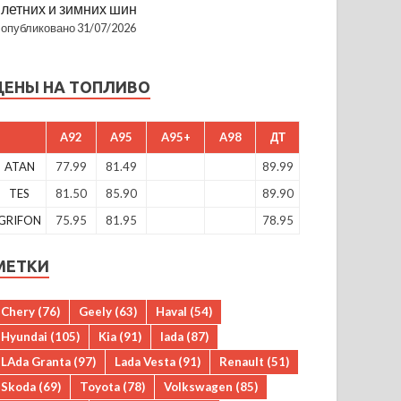
летних и зимних шин
опубликовано 31/07/2026
ЦЕНЫ НА ТОПЛИВО
A92
A95
A95+
A98
ДТ
ATAN
77.99
81.49
89.99
TES
81.50
85.90
89.90
GRIFON
75.95
81.95
78.95
МЕТКИ
Chery
(76)
Geely
(63)
Haval
(54)
Hyundai
(105)
Kia
(91)
lada
(87)
LAda Granta
(97)
Lada Vesta
(91)
Renault
(51)
Skoda
(69)
Toyota
(78)
Volkswagen
(85)