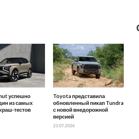
mut успешно
Toyota представила
дин из самых
обновленный пикап Tundra
краш-тестов
с новой внедорожной
версией
23.07.2026