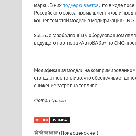
марки. В них
подчеркивается
, что в ходе по
Российского союза промышленников и пред
концептом этой модели в модификации CNG.
Solaris с газобаллонным оборудованием явля
ведущего партнера «АвтоВАЗа» по CNG-прое
Модификация модели на компримированном п
стандартное топливо, что обеспечивает доп
снижение затрат на топливо.
Фото: Hyundai
МЕТКИ
HYUNDAI
(Пока оценок нет)