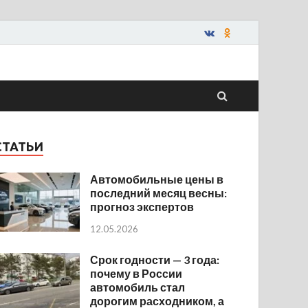
СТАТЬИ
Автомобильные цены в
последний месяц весны:
прогноз экспертов
12.05.2026
Срок годности — 3 года:
почему в России
автомобиль стал
дорогим расходником, а