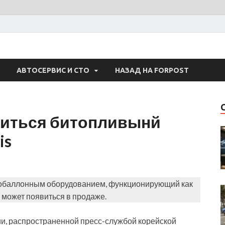
 Авто
АВТОСЕРВИС И СТО
НАЗАД НА FORPOST
виться битопливынй
is
азобаллонным оборудованием, функционирующий как
е может появиться в продаже.
и, распространенной пресс-службой корейской