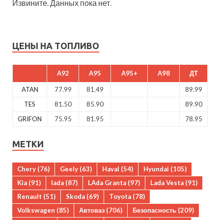
Извините. Данных пока нет.
ЦЕНЫ НА ТОПЛИВО
A92
A95
A95+
A98
ДТ
ATAN
77.99
81.49
89.99
TES
81.50
85.90
89.90
GRIFON
75.95
81.95
78.95
МЕТКИ
Chery
(76)
Geely
(63)
Haval
(54)
Hyundai
(105)
Kia
(91)
lada
(87)
LAda Granta
(97)
Lada Vesta
(91)
Renault
(51)
Skoda
(69)
Toyota
(78)
Volkswagen
(85)
Автоваз
(706)
Безопасность
(209)