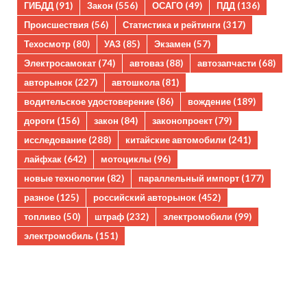
ГИБДД
(91)
Закон
(556)
ОСАГО
(49)
ПДД
(136)
Происшествия
(56)
Статистика и рейтинги
(317)
Техосмотр
(80)
УАЗ
(85)
Экзамен
(57)
Электросамокат
(74)
автоваз
(88)
автозапчасти
(68)
авторынок
(227)
автошкола
(81)
водительское удостоверение
(86)
вождение
(189)
дороги
(156)
закон
(84)
законопроект
(79)
исследование
(288)
китайские автомобили
(241)
лайфхак
(642)
мотоциклы
(96)
новые технологии
(82)
параллельный импорт
(177)
разное
(125)
российский авторынок
(452)
топливо
(50)
штраф
(232)
электромобили
(99)
электромобиль
(151)