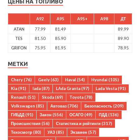
ЦЕНЫ НА ТОПЛИВО
A92
A95
A95+
A98
ДТ
ATAN
77.99
81.49
89.99
TES
81.50
85.90
89.90
GRIFON
75.95
81.95
78.95
МЕТКИ
Chery
(76)
Geely
(63)
Haval
(54)
Hyundai
(105)
Kia
(91)
lada
(87)
LAda Granta
(97)
Lada Vesta
(91)
Renault
(51)
Skoda
(69)
Toyota
(78)
Volkswagen
(85)
Автоваз
(706)
Безопасность
(209)
ГИБДД
(91)
Закон
(556)
ОСАГО
(49)
ПДД
(136)
Происшествия
(56)
Статистика и рейтинги
(317)
Техосмотр
(80)
УАЗ
(85)
Экзамен
(57)