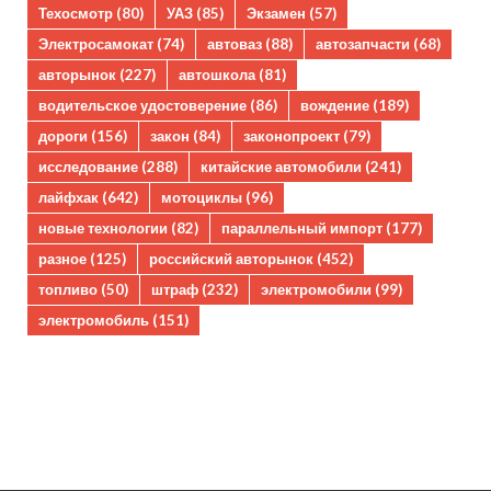
Техосмотр
(80)
УАЗ
(85)
Экзамен
(57)
Электросамокат
(74)
автоваз
(88)
автозапчасти
(68)
авторынок
(227)
автошкола
(81)
водительское удостоверение
(86)
вождение
(189)
дороги
(156)
закон
(84)
законопроект
(79)
исследование
(288)
китайские автомобили
(241)
лайфхак
(642)
мотоциклы
(96)
новые технологии
(82)
параллельный импорт
(177)
разное
(125)
российский авторынок
(452)
топливо
(50)
штраф
(232)
электромобили
(99)
электромобиль
(151)