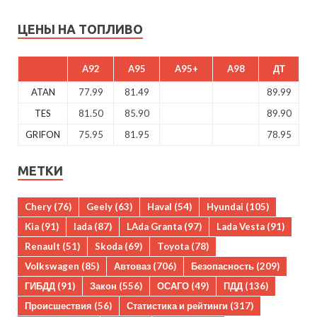
ЦЕНЫ НА ТОПЛИВО
A92
A95
A95+
A98
ДТ
ATAN
77.99
81.49
89.99
TES
81.50
85.90
89.90
GRIFON
75.95
81.95
78.95
МЕТКИ
Chery
(76)
Geely
(63)
Haval
(54)
Hyundai
(105)
Kia
(91)
lada
(87)
LAda Granta
(97)
Lada Vesta
(91)
Renault
(51)
Skoda
(69)
Toyota
(78)
Volkswagen
(85)
Автоваз
(706)
Безопасность
(209)
ГИБДД
(91)
Закон
(556)
ОСАГО
(49)
ПДД
(136)
Происшествия
(56)
Статистика и рейтинги
(317)