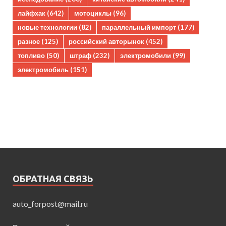
лайфхак
(642)
мотоциклы
(96)
новые технологии
(82)
параллельный импорт
(177)
разное
(125)
российский авторынок
(452)
топливо
(50)
штраф
(232)
электромобили
(99)
электромобиль
(151)
ОБРАТНАЯ СВЯЗЬ
auto_forpost@mail.ru