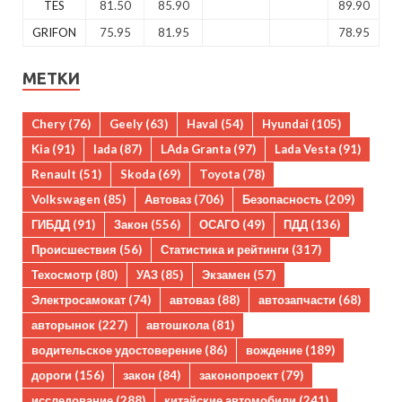
TES
81.50
85.90
89.90
GRIFON
75.95
81.95
78.95
МЕТКИ
Chery
(76)
Geely
(63)
Haval
(54)
Hyundai
(105)
Kia
(91)
lada
(87)
LAda Granta
(97)
Lada Vesta
(91)
Renault
(51)
Skoda
(69)
Toyota
(78)
Volkswagen
(85)
Автоваз
(706)
Безопасность
(209)
ГИБДД
(91)
Закон
(556)
ОСАГО
(49)
ПДД
(136)
Происшествия
(56)
Статистика и рейтинги
(317)
Техосмотр
(80)
УАЗ
(85)
Экзамен
(57)
Электросамокат
(74)
автоваз
(88)
автозапчасти
(68)
авторынок
(227)
автошкола
(81)
водительское удостоверение
(86)
вождение
(189)
дороги
(156)
закон
(84)
законопроект
(79)
исследование
(288)
китайские автомобили
(241)