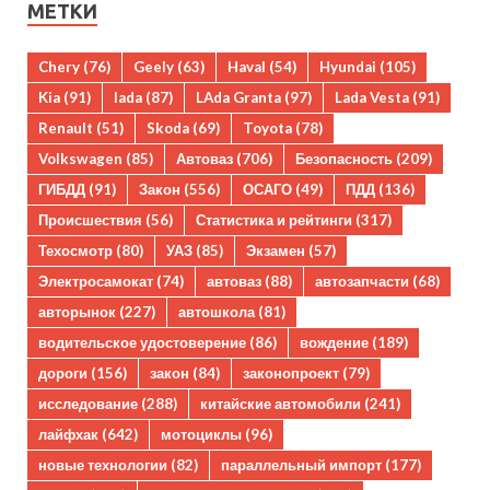
МЕТКИ
Chery
(76)
Geely
(63)
Haval
(54)
Hyundai
(105)
Kia
(91)
lada
(87)
LAda Granta
(97)
Lada Vesta
(91)
Renault
(51)
Skoda
(69)
Toyota
(78)
Volkswagen
(85)
Автоваз
(706)
Безопасность
(209)
ГИБДД
(91)
Закон
(556)
ОСАГО
(49)
ПДД
(136)
Происшествия
(56)
Статистика и рейтинги
(317)
Техосмотр
(80)
УАЗ
(85)
Экзамен
(57)
Электросамокат
(74)
автоваз
(88)
автозапчасти
(68)
авторынок
(227)
автошкола
(81)
водительское удостоверение
(86)
вождение
(189)
дороги
(156)
закон
(84)
законопроект
(79)
исследование
(288)
китайские автомобили
(241)
лайфхак
(642)
мотоциклы
(96)
новые технологии
(82)
параллельный импорт
(177)