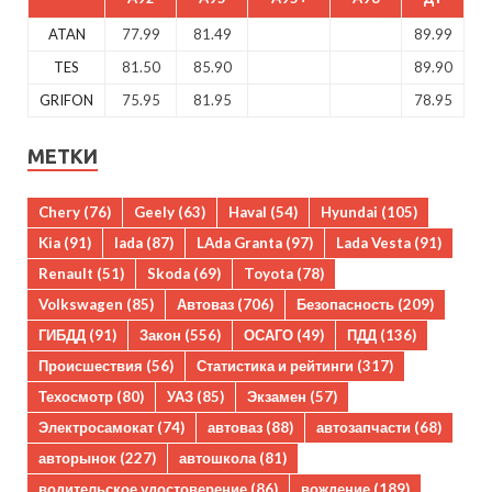
ATAN
77.99
81.49
89.99
TES
81.50
85.90
89.90
GRIFON
75.95
81.95
78.95
МЕТКИ
Chery
(76)
Geely
(63)
Haval
(54)
Hyundai
(105)
Kia
(91)
lada
(87)
LAda Granta
(97)
Lada Vesta
(91)
Renault
(51)
Skoda
(69)
Toyota
(78)
Volkswagen
(85)
Автоваз
(706)
Безопасность
(209)
ГИБДД
(91)
Закон
(556)
ОСАГО
(49)
ПДД
(136)
Происшествия
(56)
Статистика и рейтинги
(317)
Техосмотр
(80)
УАЗ
(85)
Экзамен
(57)
Электросамокат
(74)
автоваз
(88)
автозапчасти
(68)
авторынок
(227)
автошкола
(81)
водительское удостоверение
(86)
вождение
(189)