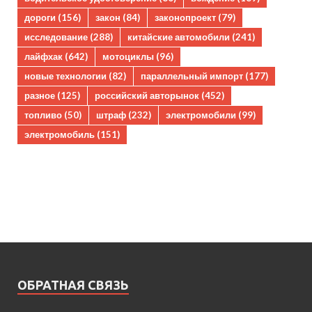
дороги
(156)
закон
(84)
законопроект
(79)
исследование
(288)
китайские автомобили
(241)
лайфхак
(642)
мотоциклы
(96)
новые технологии
(82)
параллельный импорт
(177)
разное
(125)
российский авторынок
(452)
топливо
(50)
штраф
(232)
электромобили
(99)
электромобиль
(151)
ОБРАТНАЯ СВЯЗЬ