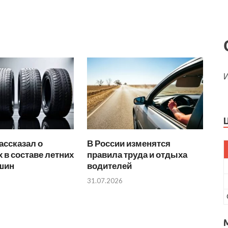
И
ассказал о
В России изменятся
 в составе летних
правила труда и отдыха
 шин
водителей
31.07.2026