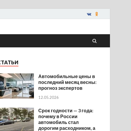
СТАТЬИ
Автомобильные цены в
последний месяц весны:
прогноз экспертов
12.05.2026
Срок годности — 3 года:
почему в России
автомобиль стал
дорогим расходником, а