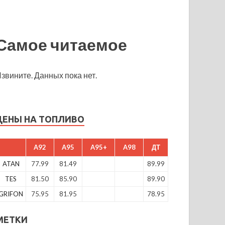
Самое читаемое
звините. Данных пока нет.
ЦЕНЫ НА ТОПЛИВО
A92
A95
A95+
A98
ДТ
ATAN
77.99
81.49
89.99
TES
81.50
85.90
89.90
GRIFON
75.95
81.95
78.95
МЕТКИ