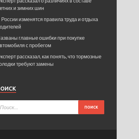
ксперт рассказал о различиях в составе
етних и зимних шин
 России изменятся правила труда и отдыха
одителей
азваны главные ошибки при покупке
втомобиля с пробегом
ксперт рассказал, как понять, что тормозные
олодки требуют замены
ПОИСК