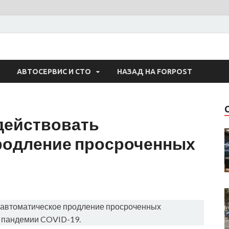
 Авто
АВТОСЕРВИС И СТО
НАЗАД НА FORPOST
действовать
родление просроченных
ь автоматическое продление просроченных
а пандемии COVID-19.