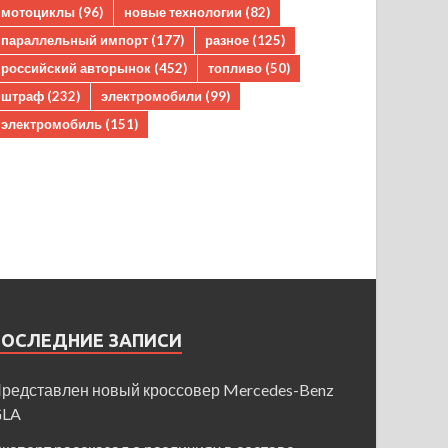
мотоциклы
(96)
новые технологии
(82)
параллельный импорт
(177)
разное
(125)
российский авторынок
(452)
топливо
(50)
штраф
(232)
электромобили
(99)
электромобиль
(151)
ПОСЛЕДНИЕ ЗАПИСИ
редставлен новый кроссовер Mercedes-Benz
GLA