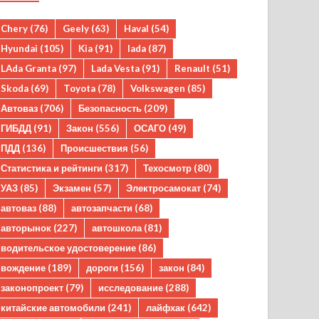
Chery
(76)
Geely
(63)
Haval
(54)
Hyundai
(105)
Kia
(91)
lada
(87)
LAda Granta
(97)
Lada Vesta
(91)
Renault
(51)
Skoda
(69)
Toyota
(78)
Volkswagen
(85)
Автоваз
(706)
Безопасность
(209)
ГИБДД
(91)
Закон
(556)
ОСАГО
(49)
ПДД
(136)
Происшествия
(56)
Статистика и рейтинги
(317)
Техосмотр
(80)
УАЗ
(85)
Экзамен
(57)
Электросамокат
(74)
автоваз
(88)
автозапчасти
(68)
авторынок
(227)
автошкола
(81)
водительское удостоверение
(86)
вождение
(189)
дороги
(156)
закон
(84)
законопроект
(79)
исследование
(288)
китайские автомобили
(241)
лайфхак
(642)