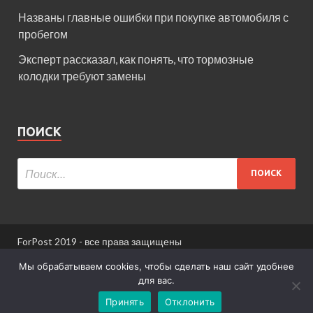
Названы главные ошибки при покупке автомобиля с
пробегом
Эксперт рассказал, как понять, что тормозные
колодки требуют замены
ПОИСК
ForPost 2019 - все права защищены
При использовании материалов сайта ссылка
Мы обрабатываем cookies, чтобы сделать наш сайт удобнее
обязательна.
для вас.
Принять
Отклонить
Информация для пользователей сайта