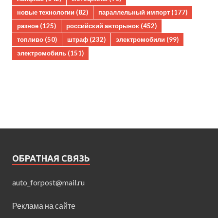
новые технологии
(82)
параллельный импорт
(177)
разное
(125)
российский авторынок
(452)
топливо
(50)
штраф
(232)
электромобили
(99)
электромобиль
(151)
ОБРАТНАЯ СВЯЗЬ
auto_forpost@mail.ru
Реклама на сайте