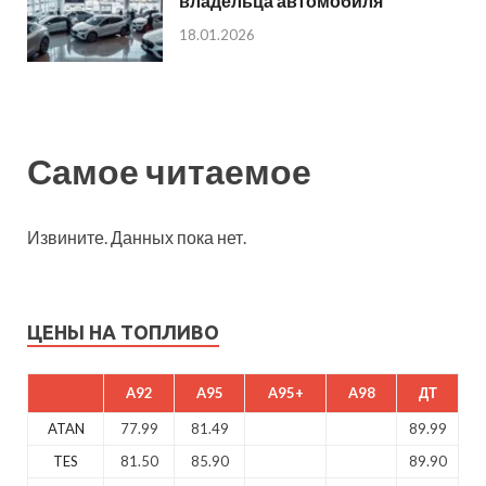
владельца автомобиля
18.01.2026
Самое читаемое
Извините. Данных пока нет.
ЦЕНЫ НА ТОПЛИВО
A92
A95
A95+
A98
ДТ
ATAN
77.99
81.49
89.99
TES
81.50
85.90
89.90