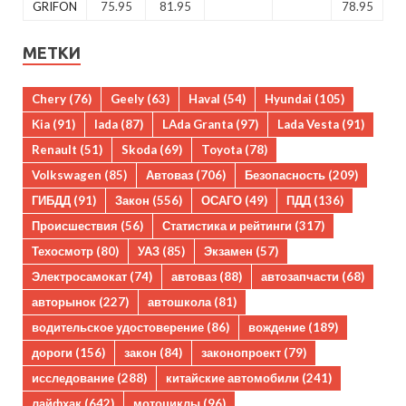
GRIFON
75.95
81.95
78.95
МЕТКИ
Chery
(76)
Geely
(63)
Haval
(54)
Hyundai
(105)
Kia
(91)
lada
(87)
LAda Granta
(97)
Lada Vesta
(91)
Renault
(51)
Skoda
(69)
Toyota
(78)
Volkswagen
(85)
Автоваз
(706)
Безопасность
(209)
ГИБДД
(91)
Закон
(556)
ОСАГО
(49)
ПДД
(136)
Происшествия
(56)
Статистика и рейтинги
(317)
Техосмотр
(80)
УАЗ
(85)
Экзамен
(57)
Электросамокат
(74)
автоваз
(88)
автозапчасти
(68)
авторынок
(227)
автошкола
(81)
водительское удостоверение
(86)
вождение
(189)
дороги
(156)
закон
(84)
законопроект
(79)
исследование
(288)
китайские автомобили
(241)
лайфхак
(642)
мотоциклы
(96)