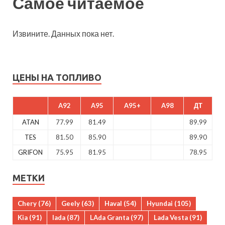
Самое читаемое
Извините. Данных пока нет.
ЦЕНЫ НА ТОПЛИВО
A92
A95
A95+
A98
ДТ
ATAN
77.99
81.49
89.99
TES
81.50
85.90
89.90
GRIFON
75.95
81.95
78.95
МЕТКИ
Chery
(76)
Geely
(63)
Haval
(54)
Hyundai
(105)
Kia
(91)
lada
(87)
LAda Granta
(97)
Lada Vesta
(91)