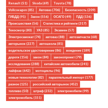
Renault
(51)
Skoda
(69)
Toyota
(78)
Volkswagen
(85)
Автоваз
(706)
Безопасность
(209)
ГИБДД
(91)
Закон
(556)
ОСАГО
(49)
ПДД
(136)
Происшествия
(56)
Статистика и рейтинги
(317)
Техосмотр
(80)
УАЗ
(85)
Экзамен
(57)
Электросамокат
(74)
автоваз
(88)
автозапчасти
(68)
авторынок
(227)
автошкола
(81)
водительское удостоверение
(86)
вождение
(189)
дороги
(156)
закон
(84)
законопроект
(79)
исследование
(288)
китайские автомобили
(241)
лайфхак
(642)
мотоциклы
(96)
новые технологии
(82)
параллельный импорт
(177)
разное
(125)
российский авторынок
(452)
топливо
(50)
штраф
(232)
электромобили
(99)
электромобиль
(151)